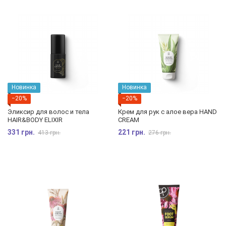
Новинка
Новинка
−20%
−20%
Эликсир для волос и тела
Крем для рук с алое вера HAND
HAIR&BODY ELIXIR
CREAM
331 грн.
221 грн.
413 грн.
276 грн.