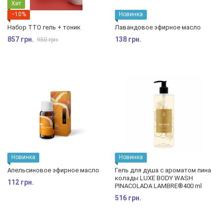
Хит
−10%
Новинка
Набор TTO гель + тоник
Лавандовое эфирное масло
857 грн.
138 грн.
950 грн.
Новинка
Новинка
Апельсиновое эфирное масло
Гель для душа с ароматом пина
колады LUXE BODY WASH
112 грн.
PINAСOLADA LAMBRE®400 ml
516 грн.