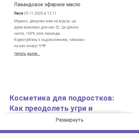
Лавандовое эфирное масло
Леся
29.11.2025 в 12:11
Марино, дякуємо вам за відгук, це
дуже важливо для нас 😊. Це дійсно
чиста, 100% олія лаванди.
Користуйтесь з задоволенням, чекаємо
на вас знову! 💛💙
Читать далее...
Косметика для подростков:
Как преодолеть угри и
сохранить кожу чистой?
Развернуть
С проблемой угревой сыпи сталкиваются около 80%
юношей и девушек в подростковом возрасте. Однако