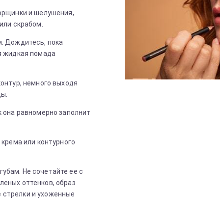
орщинки и шелушения,
или скрабом.
. Дождитесь, пока
я жидкая помада
контур, немного выходя
ы.
к она равномерно заполнит
 крема или контурного
убам. Не сочетайте ее с
леных оттенков, образ
 стрелки и ухоженные