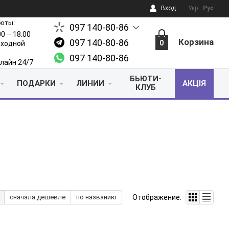
Вход
Укр
Рус
боты:
097 140-80-86
00 – 18:00
Корзина
097 140-80-86
0
выходной
097 140-80-86
лайн 24/7
БЬЮТИ-
ПОДАРКИ
ЛИНИИ
АКЦІЯ
КЛУБ
Отображение:
сначала дешевле
по названию