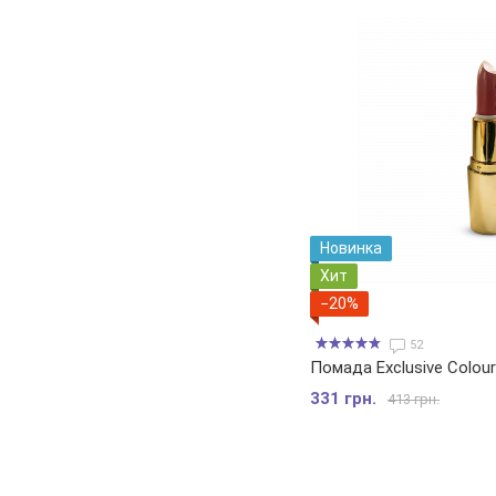
Новинка
Хит
−20%
52
Помада Exclusive Colou
331 грн.
413 грн.