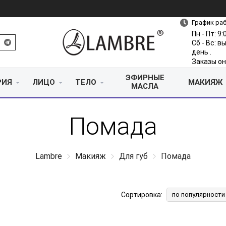
График ра
Пн - Пт: 9:
Сб - Вс: 
день .
Заказы он
ЭФИРНЫЕ
РИЯ
ЛИЦО
ТЕЛО
МАКИЯЖ
МАСЛА
Помада
Lambre
Макияж
Для губ
Помада
Сортировка:
по популярности