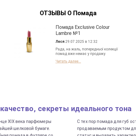
ОТЗЫВЫ О Помада
Помада Exclusive Colour
Lambre №1
Леся
29.07.2025 в 12:32
Рада, на жаль, попередньої колекції
помад вже немає у продажу.
Читать далее...
 качество, секреты идеального тона
онце XIX века парфюмеры
С тех пор помада для губ 
айшей шелковой бумаге.
продаваемым продуктом дл
бная помада в футляре со
статус и выразить характе