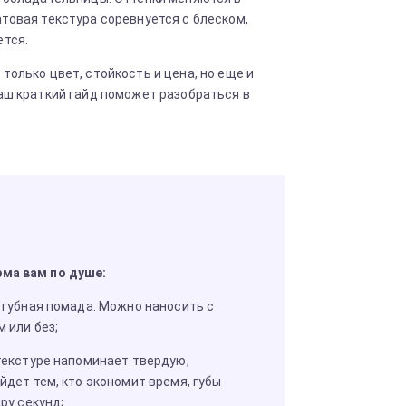
товая текстура соревнуется с блеском,
ется.
только цвет, стойкость и цена, но еще и
аш краткий гайд поможет разобраться в
рма вам по душе:
 губная помада. Можно наносить с
 или без;
текстуре напоминает твердую,
дет тем, кто экономит время, губы
ру секунд;