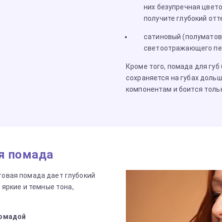
них безупречная цвето
получите глубокий отте
сатиновый (полуматовы
светоотражающего пе
Кроме того, помада для губ
сохраняется на губах дол
компонентам и боится толь
я помада
овая помада дает глубокий
 яркие и темные тона,
помадой