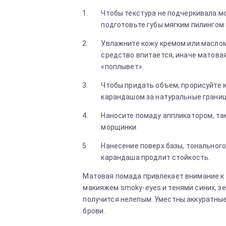
Чтобы текстура не подчеркивала м
подготовьте губы мягким пилингом 
Увлажните кожу кремом или маслом
средство впитается, иначе матова
«поплывет».
Чтобы придать объем, прорисуйте 
карандашом за натуральные границ
Наносите помаду аппликатором, та
морщинки.
Нанесение поверх базы, тонального
карандаша продлит стойкость.
Матовая помада привлекает внимание к г
макияжем smoky-eyes и тенями синих, зе
получится нелепым. Уместны аккуратные
брови.