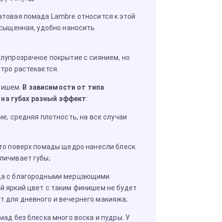
атовая помада Lambre относится к этой
асыщенная, удобно наносить
лупрозрачное покрытие с сиянием, но
тро растекается.
нишем.
В зависимости от типа
на губах разный эффект
:
ие, средняя плотность, на все случаи
то поверх помады щедро нанесли блеск.
личивает губы;
да с благородными мерцающими
й яркий цвет с таким финишем не будет
 для дневного и вечернего макияжа;
мад без блеска много воска и пудры. У