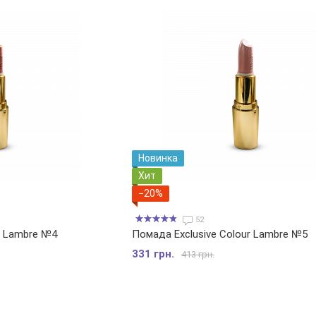
Новинка
Хит
−20%
52
r Lambre №4
Помада Exclusive Colour Lambre №5
331 грн.
413 грн.