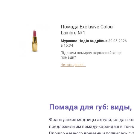
Помада Exclusive Colour
Lambre №1
Мурашко Надія Андріївна
30.05.2026
в 15:34
Під яким номиром кораловий колір
помади?
Читать далее...
Помада для губ: виды,
Французские модницы ахнули, когда в к
предложили им помаду-карандаш в тонч
Прошло немного времени и появилась гу