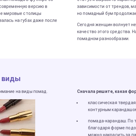
 современную версию в
зависимости от трендов, ма
гие мировые столицы
но помадный бум продолжа
валась на губах даже после
Сегодня женщин волнует не 
качество этого средства. Н
помадном разнообразии.
: виды
имание на виды помад.
Сначала решите, какая фо
классическая твердая
контурным карандашом
помада-карандаш. По 
благодаря форме подой
можно накрасить за па