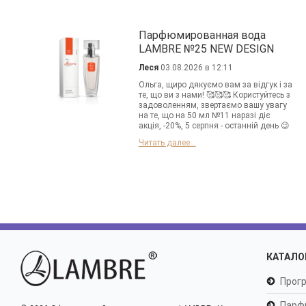
Парфюмированная вода
LAMBRE №25 NEW DESIGN
Леся
03.08.2026 в 12:11
Ольга, щиро дякуємо вам за відгук і за
те, що ви з нами! 🥰🥰🥰 Користуйтесь з
задоволенням, звертаємо вашу увагу
на те, що на 50 мл №11 наразі діє
акція, -20%, 5 серпня - останній день 😉
Читать далее...
КАТАЛО
Прогр
Парф