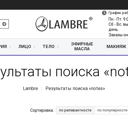
График ра
Пн - Пт: 9:
Сб - Вс: 
день .
Заказы он
ЭФИРНЫЕ
РИЯ
ЛИЦО
ТЕЛО
МАКИЯЖ
МАСЛА
ультаты поиска «no
Lambre
Результаты поиска «notes»
Сортировка:
по релевантности
по популярности