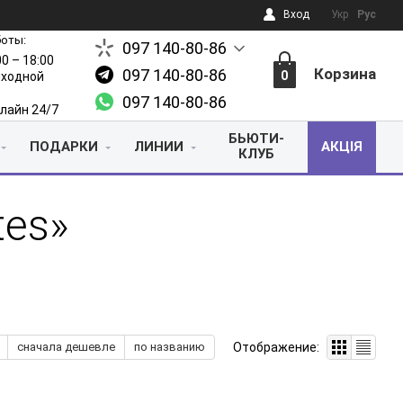
Вход
Укр
Рус
боты:
097 140-80-86
00 – 18:00
Корзина
097 140-80-86
0
выходной
097 140-80-86
лайн 24/7
БЬЮТИ-
ПОДАРКИ
ЛИНИИ
АКЦІЯ
КЛУБ
tes»
Отображение:
сначала дешевле
по названию