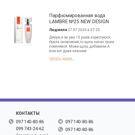
Парфюмированная вода
LAMBRE №25 NEW DESIGN
Людмила
27.07.2026 в 07:20
Дякую,я їм уже 15 років користуюся,
брала оновлений,то щось запах трохи
помінявся. Може щось добавили.А
взагалі дуже класний.
Читать далее...
КОНТАКТЫ
097 140-80-86
097 140-80-86
099 743-24-62
097 140-80-86