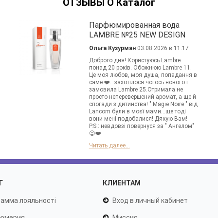
ОТЗЫВЫ О Каталог
Парфюмированная вода
LAMBRE №25 NEW DESIGN
Ольга Кузурман
03.08.2026 в 11:17
Доброго дня! Користуюсь Lambre
понад 20 років. Обожнюю Lambre 11.
Це моя любов, моя душа, попадання в
саме ❤️.. захотілося чогось нового і
замовила Lambre 25.Отримала не
просто неперевершений аромат, а ще й
спогади з дитинства! " Magie Noire " від
Lancom були в моєї мами...ще тоді
вони мені подобалися! Дякую Вам!
P.S.: невдовзі повернуся за " Ангелом"
😉❤️
Читать далее...
Г
КЛИЕНТАМ
амма лояльності
Вход в личный кабинет
юмерия
Миссия