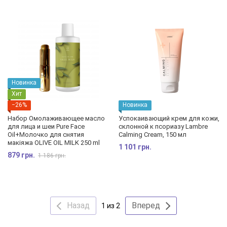
Новинка
Хит
−26%
Новинка
Набор Омолаживающее масло
Успокаивающий крем для кожи,
для лица и шеи Pure Face
склонной к псориазу Lambre
Oil+Молочко для снятия
Calming Cream, 150 мл
макіяжа OLIVE OIL MILK 250 ml
1 101 грн.
879 грн.
1 186 грн.
Назад
Вперед
1 из 2