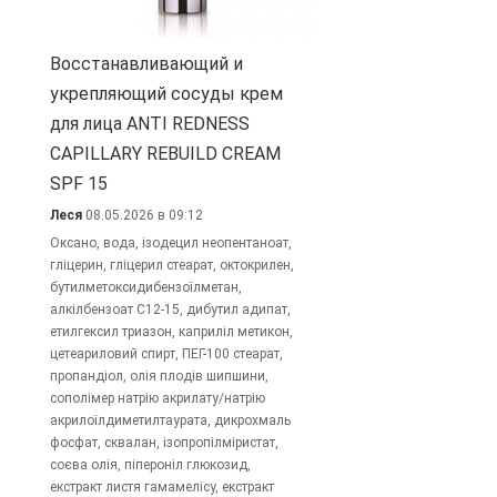
Восстанавливающий и
укрепляющий сосуды крем
для лица ANTI REDNESS
CAPILLARY REBUILD CREAM
SPF 15
Леся
08.05.2026 в 09:12
Оксано, вода, ізодецил неопентаноат,
гліцерин, гліцерил стеарат, октокрилен,
бутилметоксидибензоїлметан,
алкілбензоат C12-15, дибутил адипат,
етилгексил триазон, каприліл метикон,
цетеариловий спирт, ПЕГ-100 стеарат,
пропандіол, олія плодів шипшини,
сополімер натрію акрилату/натрію
акрилоїлдиметилтаурата, дикрохмаль
фосфат, сквалан, ізопропілміристат,
соєва олія, піпероніл глюкозид,
екстракт листя гамамелісу, екстракт