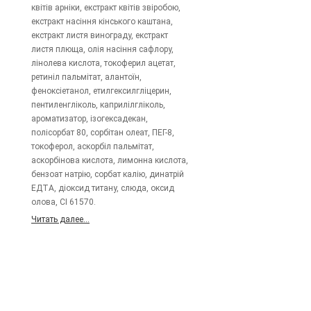
квітів арніки, екстракт квітів звіробою,
екстракт насіння кінського каштана,
екстракт листя винограду, екстракт
листя плюща, олія насіння сафлору,
лінолева кислота, токоферил ацетат,
ретиніл пальмітат, алантоїн,
феноксіетанол, етилгексилгліцерин,
пентиленгліколь, каприлілгліколь,
ароматизатор, ізогексадекан,
полісорбат 80, сорбітан олеат, ПЕГ-8,
токоферол, аскорбіл пальмітат,
аскорбінова кислота, лимонна кислота,
бензоат натрію, сорбат калію, динатрій
ЕДТА, діоксид титану, слюда, оксид
олова, CI 61570.
Читать далее...