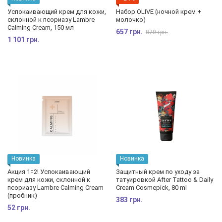
Успокаивающий крем для кожи,
Набор OLIVE (ночной крем +
склонной к псориазу Lambre
молочко)
Calming Cream, 150 мл
657 грн.
870 грн.
1 101 грн.
Новинка
Новинка
Акция 1=2! Успокаивающий
Защитный крем по уходу за
крем для кожи, склонной к
татуировкой After Tattoo & Daily
псориазу Lambre Calming Cream
Cream Cosmepick, 80 ml
(пробник)
383 грн.
52 грн.