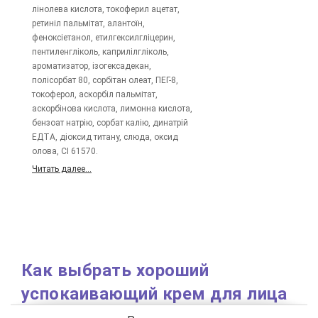
лінолева кислота, токоферил ацетат,
ретиніл пальмітат, алантоїн,
феноксіетанол, етилгексилгліцерин,
пентиленгліколь, каприлілгліколь,
ароматизатор, ізогексадекан,
полісорбат 80, сорбітан олеат, ПЕГ-8,
токоферол, аскорбіл пальмітат,
аскорбінова кислота, лимонна кислота,
бензоат натрію, сорбат калію, динатрій
ЕДТА, діоксид титану, слюда, оксид
олова, CI 61570.
Читать далее...
Как выбрать хороший
успокаивающий крем для лица