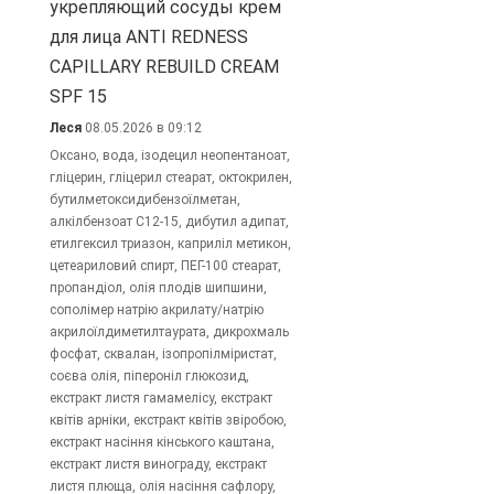
укрепляющий сосуды крем
для лица ANTI REDNESS
CAPILLARY REBUILD CREAM
SPF 15
Леся
08.05.2026 в 09:12
Оксано, вода, ізодецил неопентаноат,
гліцерин, гліцерил стеарат, октокрилен,
бутилметоксидибензоїлметан,
алкілбензоат C12-15, дибутил адипат,
етилгексил триазон, каприліл метикон,
цетеариловий спирт, ПЕГ-100 стеарат,
пропандіол, олія плодів шипшини,
сополімер натрію акрилату/натрію
акрилоїлдиметилтаурата, дикрохмаль
фосфат, сквалан, ізопропілміристат,
соєва олія, піпероніл глюкозид,
екстракт листя гамамелісу, екстракт
квітів арніки, екстракт квітів звіробою,
екстракт насіння кінського каштана,
екстракт листя винограду, екстракт
листя плюща, олія насіння сафлору,