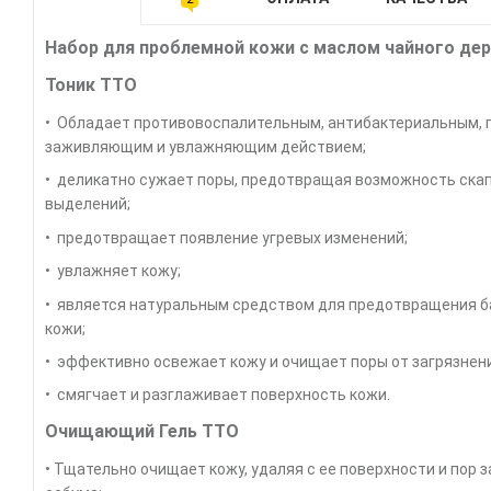
Набор для проблемной кожи с маслом чайного дер
Тоник TTO
• Обладает противовоспалительным, антибактериальным, 
заживляющим и увлажняющим действием;
• деликатно сужает поры, предотвращая возможность скап
выделений;
• предотвращает появление угревых изменений;
• увлажняет кожу;
• является натуральным средством для предотвращения б
кожи;
• эффективно освежает кожу и очищает поры от загрязнен
• смягчает и разглаживает поверхность кожи.
Очищающий Гель ТTO
• Тщательно очищает кожу, удаляя с ее поверхности и пор 