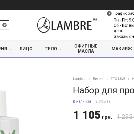
График ра
Пн - Пт: 9:
Сб - Вс: 
день .
Заказы он
ЭФИРНЫЕ
РИЯ
ЛИЦО
ТЕЛО
МАКИЯЖ
МАСЛА
Lambre
Линии
TTO LINE
Набор для пр
В наличии
2 отзыва
1 105
1 295
грн.