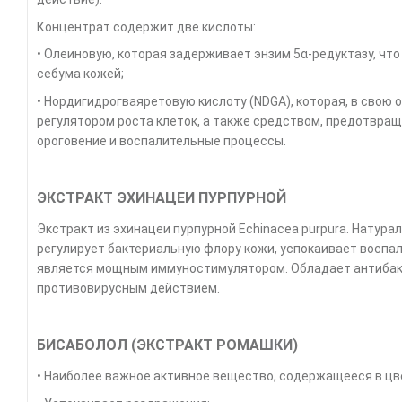
Концентрат содержит две кислоты:
• Oлеиновую, которая задерживает энзим 5α-редуктазу, чт
себума кожей;
• Нордигидрогваяретовую кислоту (NDGA), которая, в свою 
регулятором роста клеток, а также средством, предотвр
ороговение и воспалительные процессы.
ЭКСТРАКТ ЭХИНАЦЕИ ПУРПУРНОЙ
Экстракт из эхинацеи пурпурной Echinacea purpura. Натура
регулирует бактериальную флору кожи, успокаивает воспа
является мощным иммуностимулятором. Обладает антиба
противовирусным действием.
БИСАБОЛОЛ (ЭКСТРАКТ РОМАШКИ)
• Наиболее важное активное вещество, содержащееся в цв