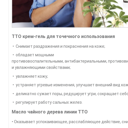
TTO крем-гель для точечного использования
• Снимает раздражения и покраснения на коже;
• обладает мощными
противовоспалительными, антибактериальными, противов
и увлажняющими свойствами;
• увлажняет кожу;
• устраняет угревые изменения, улучшает внешний вид кож
• деликатно сужает поры, редуцирует угри, сокращает се
• регулирует работу сальных желез.
Масло чайного дерева линии TTO
• Оказывает успокаивающее, расслабляющее действие, сн