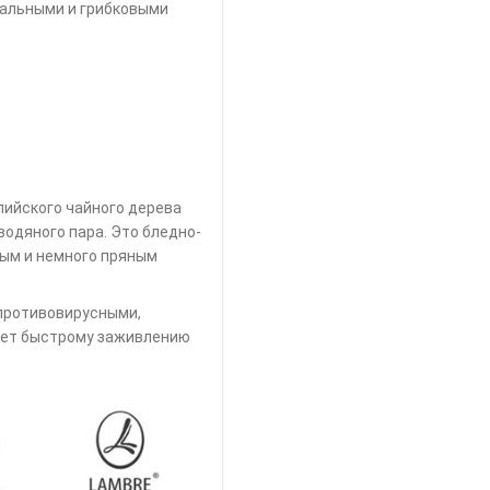
иальными и грибковыми
лийского чайного дерева
 водяного пара. Это бледно-
ным и немного пряным
противовирусными,
ует быстрому заживлению