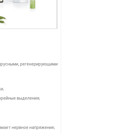
ирусными, регенерирующими
и;
борейные выделения;
имает нервное напряжение;