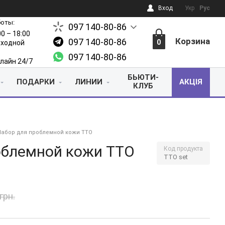
Вход
Укр
Рус
боты:
097 140-80-86
00 – 18:00
Корзина
097 140-80-86
0
выходной
097 140-80-86
лайн 24/7
БЬЮТИ-
ПОДАРКИ
ЛИНИИ
АКЦІЯ
КЛУБ
Набор для проблемной кожи TTO
облемной кожи TTO
Код продукта
TTO set
грн.