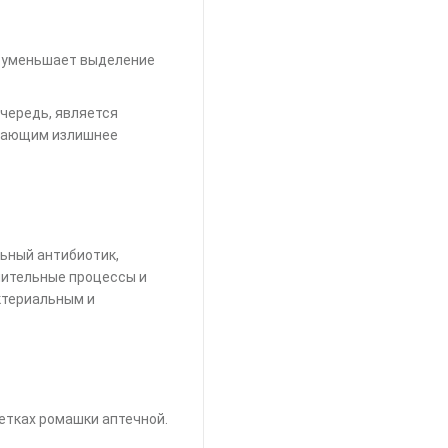
о уменьшает выделение
очередь, является
ащающим излишнее
льный антибиотик,
лительные процессы и
ктериальным и
етках ромашки аптечной.