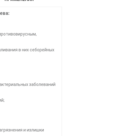
ева:
противовирусным,
ливания в них себорейных
актериальных заболеваний
ий;
загрязнения и излишки