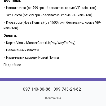
Доставка:
спутником во время ночных романтических прогулок возле
• Новая почта (от 799 грн - бесплатно, кроме VIP-клієнтов)
Сены. 106 - аромат для незаурядных женщин, которые
принимают нестандартные решения и в восторге от смелых
• Укр Почта (от 799 грн - бесплатно, кроме VIP-клієнтов)
ароматов!
• Курьером (Нова Пошта) (от 1500 грн - бесплатно, кроме VIP-
Мы уверены, что духи из этой коллекции подчеркнут
клієнтов)
ваше очарование лучше брендовой сумочки или дорогих
Оплата:
украшений! Их можно «надевать» к любому образу. Один пшик
• Карта Visa и MasterCard (LiqPay, WayForPay)
– для повседневных нарядов, два – для вечерних. И
готовьтесь собирать комплименты!
• Наложенный платеж
Для женщин, влюбленных в “Flower in the air” от Kenzo.
• Наличными курьеру Новой Почты
Видеообзор:
Подробнее
097 140-80-86
099 743-24-62
Контакты