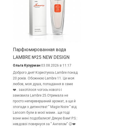
Парфюмированная вода
LAMBRE №25 NEW DESIGN
Ольга Кузурман
03.08.2026 в 11:17
Доброго дня! Користуюсь Lambre понад
20 років. Обожнюю Lambre 11. Це моя
любов, моя душа, попадання в саме
❤️.. захотілося чогось нового і
замовила Lambre 25.Отримала не
просто неперевершений аромат, а ще й
спогади з дитинства! " Magie Noire " від
Lancom були в моєї мами...ще тоді
вони мені подобалися! Дякую Вам! P.S.:
невдовзі повернуся за " Ангелом" 😉❤️