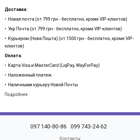
Универсальный вариант в гардеробе запахов, с которым вы
можете быть уверены в своей неотразимости.
Доставка:
Цветочно-ориентальный букет с чарующими нотами
• Новая почта (от 799 грн - бесплатно, кроме VIP-клієнтов)
бергамота, фиалки и черной смородины дополнен
• Укр Почта (от 799 грн - бесплатно, кроме VIP-клієнтов)
«сердечными» аккордами розы, жасмина, ириса и душистой
• Курьером (Нова Пошта) (от 1500 грн - бесплатно, кроме VIP-
малины. Это сочетание, способное вскружить голову,
клієнтов)
уравновешено спокойными аккордами кедра, ветивера,
пачули и мускуса.
Оплата:
• Карта Visa и MasterCard (LiqPay, WayForPay)
Аромат Lambre №26 также можно купить в таких
• Наложенный платеж
форматах:
• Наличными курьеру Новой Почты
LAMBRE parfum - Духи 1.2 мл.
Подробнее
LAMBRE parfum - Духи 20 мл.
097 140-80-86
099 743-24-62
Контакты