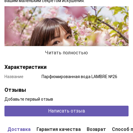
вашим маленьким секретом искушения.
Читать полностью
Характеристики
Название
Парфюмированная вода LAMBRE №26
Отзывы
Добавьте первый отзыв
Чтобы покорить мужское сердце, не нужно делать ставку на
Написать отзыв
кричаще-яркое облачение. Несколько капель утонченной
парфюмерной композиции поражают глубиной чувств и
безупречно подчеркнут привлекательность леди.
Доставка
Гарантия качества
Возврат
Способ 