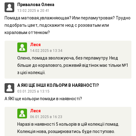
Привалова Олена
розгладжують шкіру, що робить їх ідеальним інгредієнтом для
13.02.2025 в 20:41
губної помади.
Помада матовая,увлажняющая? Или перламутровая? Трудно
Завдяки своїм властивостям вони впливають як на
подобрать цвет, подскажите нюд с розоватым или
нанесення, так і на колір та блиск помади. Якісні емоленти
кораловым оттенком?
дозволяють помаді краще розподілятися та запобігають її
розмазуванню.
Леся
14.02.2025 в 13:34
МІКА
Олено, помада зволожуюча, без перламутру. Нюд
Природний мінерал магматичних порід із групи силікатів.
більше до коралового, рожевий відтінок має тільки №1
Пом'якшує шкіру і робить її шовковистою на дотик. Завдяки
з цієї колекції.
своїм віддзеркалюючим властивостям надає шкірі сяйва,
запобігаючи жирному блиску. Як через призму, пропускаючи
А ЯКІ ЩЕ ІНШІ КОЛЬОРИ В НАЯВНОСТІ?
через себе світло, слюда заломлює його, створюючи чудовий
03.01.2025 в 13:15
ефект сяйва і мерехтіння різних відтінків. Засоби на основі
А ЯКІ ще кольори помади в наявності?
міки є гіпоалергенними, їх радять навіть людям з особливо
Леся
чутливою шкірою.
06.01.2025 в 16:23
КАСТОРОВЕ МАСЛО
Наразі в наявності 5 кольорів в цій колекції помад.
Омолоджує та зволожує шкіру, пом'якшує, робить більш
Колекція нова, розширюватись буде поступово.