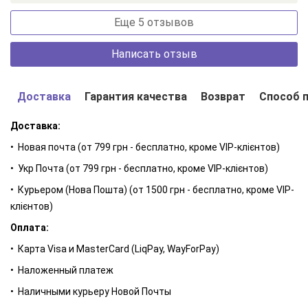
еластичною. Позбавляє шкіру від лущення та огрубіння.
Еще 5 отзывов
Кетамін розгладжує дрібні зморшки, особливо в області
навколо очей, володіє сильними поживними властивостями,
Написать отзыв
ефективний для втомленої, в'ялої шкіри обличчя. Дезінфікує і
запобігає запаленню порізів, попрілостей, шкірних виразок.
Прискорює затягування ран.
Доставка
Гарантия качества
Возврат
Способ 
КАНДЕЛІЛЬСЬКИЙ ВІСК
Доставка:
Видобувають його з листя еуфорбій,
• Новая почта (от 799 грн - бесплатно, кроме VIP-клієнтов)
канделільського чагарнику, а для виготовлення інгредієнта
використовують стебла рослини.
• Укр Почта (от 799 грн - бесплатно, кроме VIP-клієнтов)
Цей віск може замінювати бджолиний, особливо для людей,
• Курьером (Нова Пошта) (от 1500 грн - бесплатно, кроме VIP-
які страждають від алергії на продукти бджільництва. Ніжно
клієнтов)
доглядає за шкірою, має легку антисептичну дію.
Оплата:
• Карта Visa и MasterCard (LiqPay, WayForPay)
• Наложенный платеж
• Наличными курьеру Новой Почты