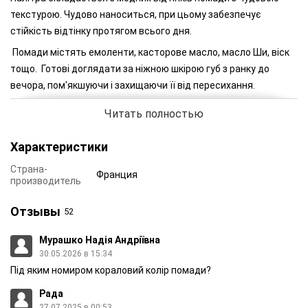
текстурою. Чудово наноситься, при цьому забезпечує
стійкість відтінку протягом всього дня.
Помади містять емоленти, касторове масло, масло Ши, віск
тощо. Готові доглядати за ніжною шкірою губ з ранку до
вечора, пом'якшуючи і захищаючи її від пересихання.
Читать полностью
Характеристики
Страна-
Франция
производитель
Отзывы
52
Мурашко Надія Андріївна
30.05.2026 в 15:34
Під яким номиром кораловий колір помади?
Рада
Стійка помада з приємною текстурою дарує губам відчуття
27.07.2025 в 00:53