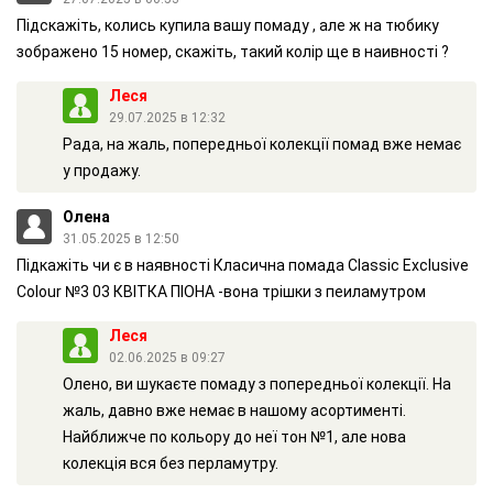
оксамиту, що не пересушує і зволожує ніжну шкіру.
Пiдскажiть, колись купила вашу помаду , але ж на тюбику
В стильному золотистому футлярі віддзеркалюються сонячні
зображено 15 номер, скажiть, такий колiр ще в наивностi ?
відблиски. Посміхайтеся і будьте неперевершеними!
Леся
29.07.2025 в 12:32
Рада, на жаль, попередньої колекції помад вже немає
у продажу.
Олена
31.05.2025 в 12:50
Підкажіть чи є в наявності Класична помада Classic Exclusive
Colour №3 03 КВІТКА ПІОНА -вона трішки з пеиламутром
Леся
02.06.2025 в 09:27
Олено, ви шукаєте помаду з попередньої колекції. На
жаль, давно вже немає в нашому асортименті.
АКТИВНІ ІНГРЕДІЄНТИ
Найближче по кольору до неї тон №1, але нова
ЕМОЛЕНТИ
колекція вся без перламутру.
відомі своєю доглядовою дією, вони чудово пом'якшують і