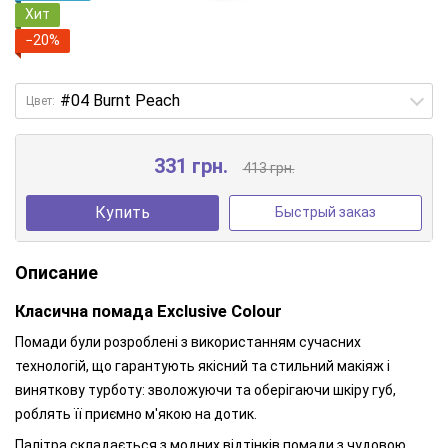
Хит
−20%
Цвет:
331 грн.
413 грн.
Купить
Быстрый заказ
Описание
Класична помада Exclusive Colour
Помади були розроблені з використанням сучасних
технологій, що гарантують якісний та стильний макіяж і
виняткову турботу: зволожуючи та оберігаючи шкіру губ,
роблять її приємно м'якою на дотик.
Палітра складається з модних відтінків помади з чудовою