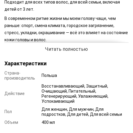
Подходит для всех типов волос, для всей семьи, включая
детей от 3 лет.
В современном ритме жизни мы моем голову чаще, чем
раньше: спорт, смена климата, городское загрязнение,
стресс, укладки, окрашивание — всё это влияет на состояние
кожи головы и волос.
Читать полностью
Мы создали шампунь, который сочетает в себе мягкость и
эффективность, натуральность и комфорт.
Характеристики
Мягкие сульфаты
Ammonium Lauryl Sulfate
и
Sodium Coco-
Sulfate
— альтернатива классическому SLS. Они не
Страна-
Польша
вызывают сухости, не раздражают кожу, при этом
производитель
обеспечивают качественное очищение.
Восстанавливающий, Защитный,
Очищающий, Питательный,
Действие
Регенерирующий, Увлажняющий,
Успокаивающий
Для женщин, Для мужчин, Для
Пол
подростков, Для детей, Для всей семьи
Объем
400 мл