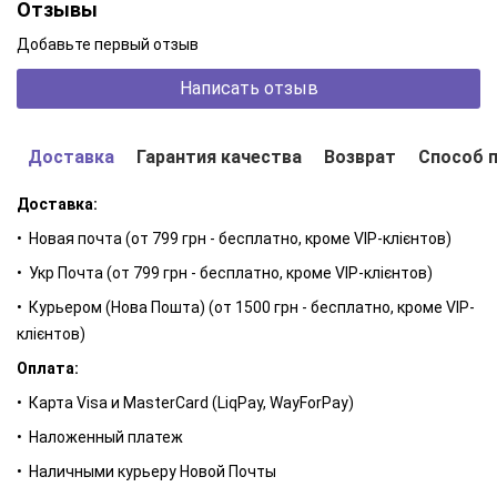
Отзывы
Добавьте первый отзыв
Написать отзыв
Доставка
Гарантия качества
Возврат
Способ 
АКТИВНЫЕ КОМПОНЕНТЫ
Пантенол (провитамин B5)
— активно увлажняет кожу,
Доставка:
проникая в глубокие слои эпидермиса, где превращается в
• Новая почта (от 799 грн - бесплатно, кроме VIP-клієнтов)
пантотеновую кислоту. Способствует заживлению
• Укр Почта (от 799 грн - бесплатно, кроме VIP-клієнтов)
микроповреждений, уменьшает покраснение и раздражение,
укрепляет естественный защитный барьер. Повышает
• Курьером (Нова Пошта) (от 1500 грн - бесплатно, кроме VIP-
эластичность кожи, делая её мягкой и гладкой.
клієнтов)
Бетаин
— натуральный осмолит, поддерживающий водный
Оплата:
баланс клеток и защищающий кожу от обезвоживания.
• Карта Visa и MasterCard (LiqPay, WayForPay)
Обладает успокаивающим действием, уменьшает
• Наложенный платеж
раздражение и чувство стянутости, повышает комфорт
• Наличными курьеру Новой Почты
кожи. Идеально подходит для чувствительной и реактивной