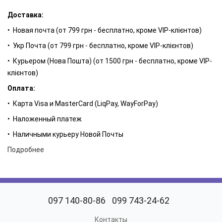
беззаботный, радостный характер. Фруктовые аккорды
Доставка:
уравновешивает неожиданный аромат жасмина, который
наполняет композицию сиянием и светом. Апельсин и
• Новая почта (от 799 грн - бесплатно, кроме VIP-клієнтов)
клубника усиливают ощущение свежести.
• Укр Почта (от 799 грн - бесплатно, кроме VIP-клієнтов)
Самые устойчивые ноты композиции - насыщенный мускус и
• Курьером (Нова Пошта) (от 1500 грн - бесплатно, кроме VIP-
кремовая карамель. Мы также почувствуем королевскую
клієнтов)
розу, которая накроет волной благоухающего счастья.
Оплата:
Радость - это состояние души, проявленное в новом аромате
• Карта Visa и MasterCard (LiqPay, WayForPay)
от LAMBRE – MELLONY. Фруктово-свежие и стремительные -
• Наложенный платеж
идеальные композиции для тех, кто с нетерпением ждет
нового восхода солнца.
• Наличными курьеру Новой Почты
Подробнее
097 140-80-86
099 743-24-62
Контакты