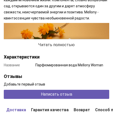
каждым мгновением жизни. Компоненты, словно волшебный
сад, открываются один за другим и дарят атмосферу
свежести, неисчерпаемой энергии и позитива. Mellony -
квинтэссенция чувства необыкновенной радости.
Читать полностью
Характеристики
Название
Парфюмированная вода Mellony Woman
Отзывы
Добавьте первый отзыв
Написать отзыв
MELLONY WOMAN – выбор жизнерадостной и энергичной
девушки. Аромат открывается нотами спелой, ароматной
Доставка
Гарантия качества
Возврат
Способ 
дыни. Освежающий огурец и сочное яблоко придают аромату