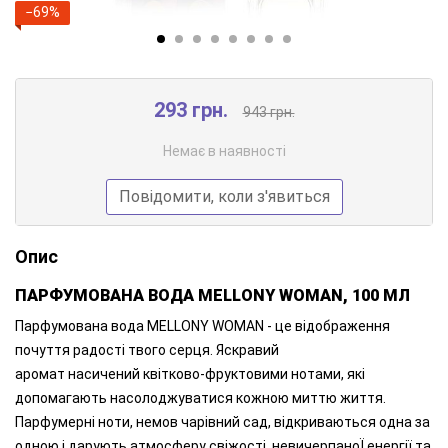
−69%
293 грн.
943 грн.
Немає в наявності
Повідомити, коли з'явиться
Опис
ПАРФУМОВАНА ВОДА MELLОNY WOMAN, 100 МЛ
Парфумована вода MELLONY WOMAN - це відображення
почуття радості твого серця. Яскравий
аромат насичений квітково-фруктовими нотами, які
допомагають насолоджуватися кожною миттю життя.
Парфумерні ноти, немов чарівний сад, відкриваються одна за
одною і дарують атмосферу свіжості, невичерпаноЇ енергії та