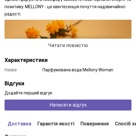
позитиву. MELLONY - це квінтесенція почуття надзвичайної
радості.
Читати повністю
Характеристики
Назва
Парфумована вода Mellony Woman
Відгуки
Додайте перший відгук
Написати відгук
MELLONY WOMAN - вибір життєрадісної і енергійної дівчини.
Аромат відкривається нотами стиглої ароматної дині.
Доставка
Гарантія якості
Повернення
Спосіб з
Освіжаючий огірок і соковите яблуко додають аромату
безтурботного, веселого характеру. Фруктові акорди