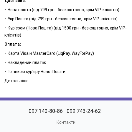
Доставка:
врівноважують несподіваний аромат жасмину, який
• Нова пошта (від 799 грн - безкоштовно, крім VIP-клієнтів)
наповнює композицію сяйвом і світлом. Апельсин і полуниця
підсилюють відчуття свіжості.
• Укр Пошта (від 799 грн - безкоштовно, крім VIP-клієнтів)
Найбільш стійкі ноти композиції - насичений мускус і кремова
• Кур'єром (Нова Пошта) (від 1500 грн - безкоштовно, крім VIP-
карамель. Ми також відчуємо королівську троянду, яка
клієнтів)
накриває хвилею пахучого щастя.
Оплата:
Радість - це стан душі, проявлений в новому ароматі від
• Карта Visa и MasterCard (LiqPay, WayForPay)
LAMBRE - MELLONY. Фруктово-свіжі і стрімкі - ідеальні
• Накладений платіж
парфуми для тих, хто з нетерпінням чекає нового сходу
сонця.
• Готівкою кур'єру Нової Пошти
Детальніше
097 140-80-86
099 743-24-62
Контакти