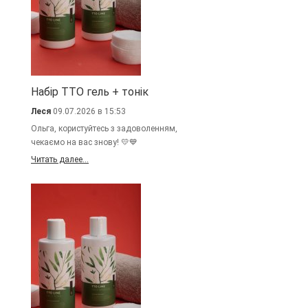
Набір TTO гель + тонік
Леся
09.07.2026 в 15:53
Ольга, користуйтесь з задоволенням,
чекаємо на вас знову! 💛💙
Читать далее...