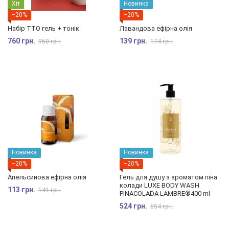
Хіт
Новинка
−20%
−20%
Набір TTO гель + тонік
Лавандова ефірна олія
760 грн.
139 грн.
950 грн.
174 грн.
Новинка
Новинка
−20%
−20%
Апельсинова ефірна олія
Гель для душу з ароматом піна
колади LUXE BODY WASH
113 грн.
141 грн.
PINAСOLADA LAMBRE®400 ml
524 грн.
654 грн.