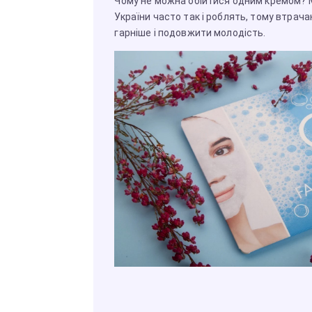
Чому не можна обійтися одним кремом?
України часто так і роблять, тому втра
гарніше і подовжити молодість.