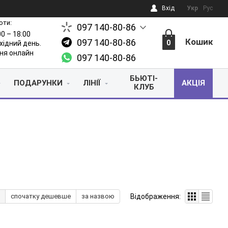
Вхід
Укр
Рус
оти:
097 140-80-86
00 – 18:00
Кошик
097 140-80-86
0
ихідний день.
ня онлайн
097 140-80-86
БЬЮТІ-
ПОДАРУНКИ
ЛІНІЇ
АКЦІЯ
КЛУБ
Відображення:
спочатку дешевше
за назвою