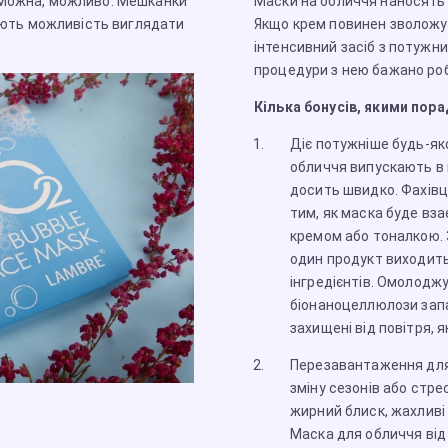
 Можна, можливо. Мешканки
Маски на обличчя наносять 
чають можливість виглядати
Якщо крем повинен зволожув
інтенсивний засіб з потужн
процедури з нею бажано роб
Кілька бонусів, якими пор
Діє потужніше будь-яко
обличчя випускають в 
досить швидко. Фахівц
тим, як маска буде вз
кремом або тоналкою. 
один продукт виходить
інгредієнтів. Омолодж
біонаноцеллюлози запа
захищені від повітря, 
Перезавантаження для 
зміну сезонів або стре
жирний блиск, жахливі 
Маска для обличчя від