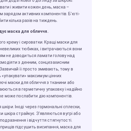
для додаткового догляду за шкірою.
ати і живити кожен день, маска –
им зарядом активних компонентів. Б'юті-
ити кілька разів на тиждень.
адує маска для обличчя.
го крему і сироватки. Кращі маски для
невеликих тюбиках, і витрачаються вони
ям не доводиться ламати голову над
аємодіяти з денним, сонцезахисним
Зазвичай її просто змивають, тому в
 «упакувати» максимум цінних
уючі маски для обличчя з тканини або
юються в герметичну упаковку і надійно
яке може послабити дію компонентів.
шкіри. Іноді через гормональні сплески,
си шкіра страйкує. З'являються вугрі або
подразнення і відчуття стягнутості.
 прищів підсушить висипання, маска для