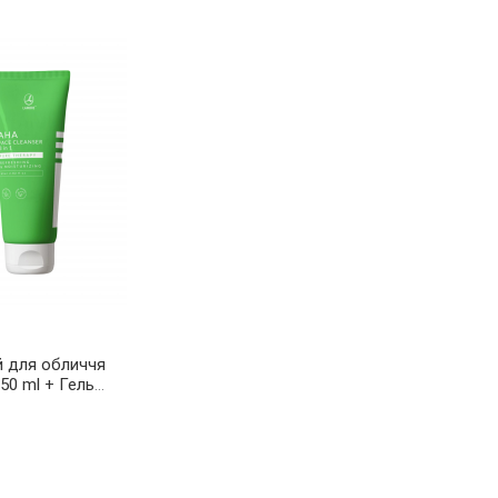
й для обличчя
50 ml + Гель
я з АНА-кислотами 3
CLEANSER 3 IN 1 80