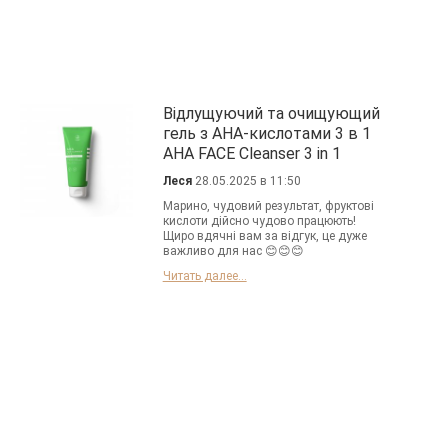
Відлущуючий та очищующий
гель з АНА-кислотами 3 в 1
AHA FACE Cleanser 3 in 1
Леся
28.05.2025 в 11:50
Марино, чудовий результат, фруктові
кислоти дійсно чудово працюють!
Щиро вдячні вам за відгук, це дуже
важливо для нас 😊😊😊
Читать далее...