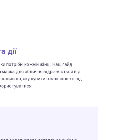
а дії
и потрібні кожній жінці. Наш гайд
 маска для обличчя відрізняється від
канинної, яку купити в залежності від
к користуватися.