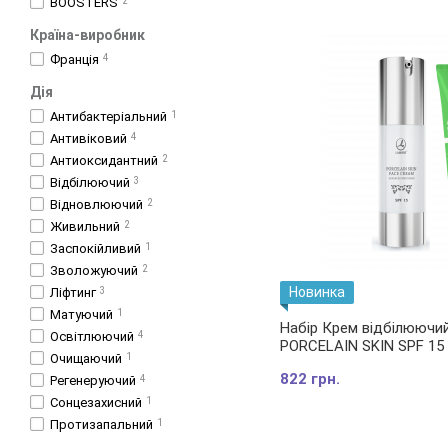
BOOSTERS
2
Країна-виробник
Франція
4
Дія
Антибактеріальний
1
Антивіковий
4
Антиоксидантний
2
Відбілюючий
3
Відновлюючий
2
Живильний
2
Заспокійливий
1
Зволожуючий
2
Новинка
Ліфтинг
3
Матуючий
1
Набір Крем відбілюючи
Освітлюючий
4
PORCELAIN SKIN SPF 15 
Очищаючий
1
очищуючий для обличч
822 грн.
Регенеруючий
4
в 1 PURE THERAPY FACE 
ml
Сонцезахисний
1
Протизапальний
1