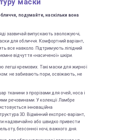
туру маски
обличчя, подумайте, наскільки вона
ляді зазвичай випускають зволожуючі,
маски для обличчя. Комфортний варіант,
нить все навколо. Підтримують ліпідний
иємне відчуття «насиченої» шкіри.
єю легші кремових. Такі маски для жирної
ком: не забивають пори, освіжають, не
шар тканини з прорізами для очей, носа і
ими речовинами. У колекції Ламбре
истовується інноваційна
руктура 3D. Відмінний експрес-варіант,
ти надзвичайно або швидко привести
ельоту, безсонної ночі, важкого дня.