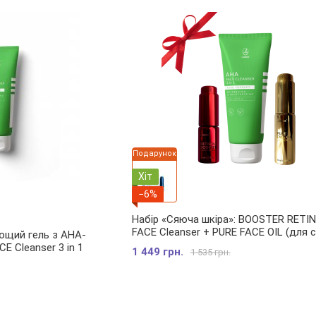
Подарунок
Хіт
−6%
Набір «Сяюча шкіра»: BOOSTER RETI
FACE Cleanser + PURE FACE OIL (для с
ющий гель з АНА-
шкіри з пігментацією/комедонами)
E Cleanser 3 in 1
1 449 грн.
1 535 грн.