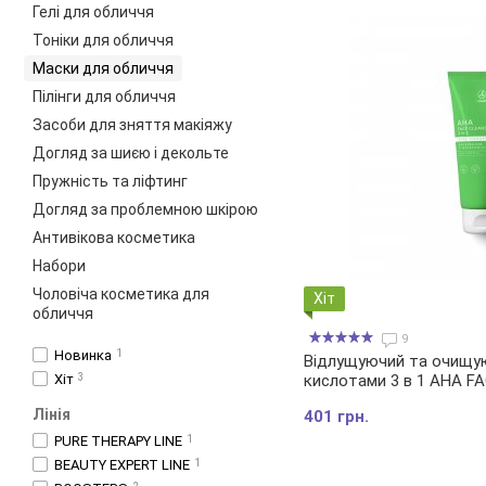
Гелі для обличчя
Тоніки для обличчя
Маски для обличчя
Пілінги для обличчя
Засоби для зняття макіяжу
Догляд за шиєю і декольте
Пружність та ліфтинг
Догляд за проблемною шкірою
Антивікова косметика
Набори
Чоловіча косметика для
Хіт
обличчя
9
Новинка
1
Відлущуючий та очищу
Хіт
3
кислотами 3 в 1 AHA FAC
Лінія
401 грн.
PURE THERAPY LINE
1
BEAUTY EXPERT LINE
1