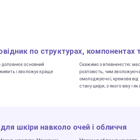
відник по структурах, компонентах т
о доповнює основний
Скажимо з впевненістю: маск
 живить і зволожує краще
розповість, чим зволожуюча
омолоджуючої, кремова від т
стану шкіри, з якого віку і я
для шкіри навколо очей і обличчя