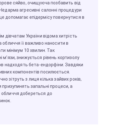
дорове сяйво, очищуюча позбавить від
 Недарма агресивні салонні процедури
е допомагає епідермісу повернутися в
ім дівчатам України відома хитрість
а обличчя її важливо наносити в
ати мінімум 10 хвилин. Так
і м'язи, знижується рівень кортизолу
кров надходять бета-ендорфіни. Завдяки
ивних компонентів посилюється.
о зітруть з лиця кілька зайвих років,
и призупинять запальні процеси, а
 обличчя добереться до
инок.