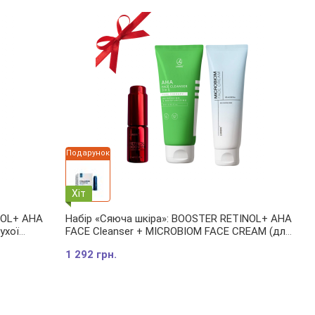
Подарунок
Хіт
NOL+ AHA
Набір «Сяюча шкіра»: BOOSTER RETINOL+ AHA
ухої
FACE Cleanser + MICROBIOM FACE CREAM (для
жирної/комбінованої шкіри з пігментацією/
1 292 грн.
комедонами)