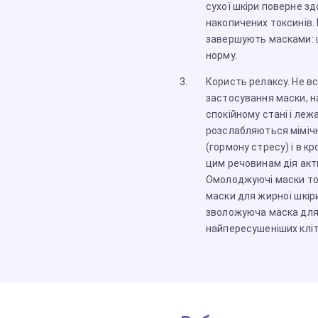
сухої шкіри поверне з
накопичених токсинів.
завершують масками: ц
норму.
Користь релаксу. Не вс
застосування маски, н
спокійному стані і леж
розслабляються мімічн
(гормону стресу) і в 
цим речовинам дія акт
Омолоджуючі маски точн
маски для жирної шкір
зволожуюча маска для
найпересушеніших кліт