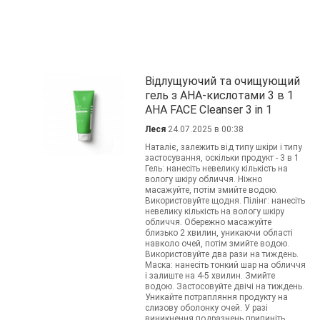
Відлущуючий та очищующий
гель з АНА-кислотами 3 в 1
AHA FACE Cleanser 3 in 1
Леся
24.07.2025 в 00:38
Наталіє, залежить від типу шкіри і типу
застосування, оскільки продукт - 3 в 1
Гель: нанесіть невелику кількість на
вологу шкіру обличчя. Ніжно
масажуйте, потім змийте водою.
Використовуйте щодня. Пілінг: нанесіть
невелику кількість на вологу шкіру
обличчя. Обережно масажуйте
близько 2 хвилин, уникаючи області
навколо очей, потім змийте водою.
Використовуйте два рази на тиждень.
Маска: нанесіть тонкий шар на обличчя
і залиште на 4-5 хвилин. Змийте
водою. Застосовуйте двічі на тиждень.
Уникайте потрапляння продукту на
слизову оболонку очей. У разі
виникнення подразнень припиніть