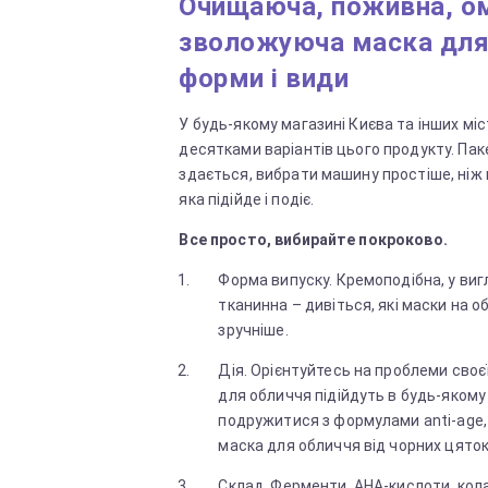
Очищаюча, поживна, 
зволожуюча маска для
форми і види
У будь-якому магазині Києва та інших міс
десятками варіантів цього продукту. Пак
здається, вибрати машину простіше, ніж 
яка підійде і подіє.
Все просто, вибирайте покроково.
Форма випуску. Кремоподібна, у виг
тканинна – дивіться, які маски на 
зручніше.
Дія. Орієнтуйтесь на проблеми своє
для обличчя підійдуть в будь-якому в
подружитися з формулами anti-age
маска для обличчя від чорних цяток
Склад. Ферменти, АНА-кислоти, кола