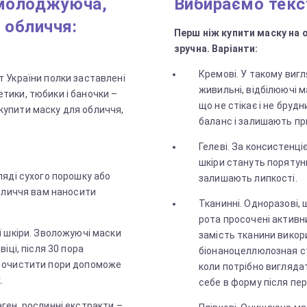
омолоджуюча,
Вибираємо текс
 обличчя:
Перш ніж купити маску на 
зручна. Варіанти:
Кремові. У такому виг
т України полки заставлені
живильні, відбілюючі 
етики, тюбики і баночки –
що не стікає і не бруд
купити маску для обличчя,
баланс і залишають пр
Гелеві. За консистенці
шкіри стануть порятун
ляді сухого порошку або
залишають липкості.
обличчя вам наносити
Тканинні. Одноразові, 
рота просочені активн
ї шкіри. Зволожуючі маски
замість тканини викор
іці, після 30 пора
біонаноцеллюлозная ст
, очистити пори допоможе
коли потрібно вигляда
.
себе в форму після пер
ген, рослинні екстракти –