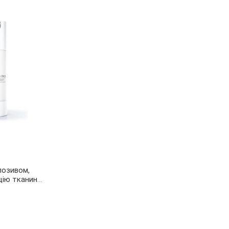
лозивом,
цію тканин
 TREATMENT