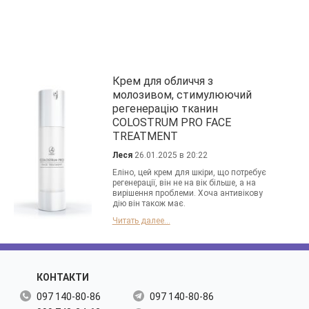
Крем для обличчя з
молозивом, стимулюючий
регенерацію тканин
COLOSTRUM PRO FACE
TREATMENT
Леся
26.01.2025 в 20:22
Еліно, цей крем для шкіри, що потребує
регенерації, він не на вік більше, а на
вирішення проблеми. Хоча антивікову
дію він також має.
Читать далее...
КОНТАКТИ
097 140-80-86
097 140-80-86