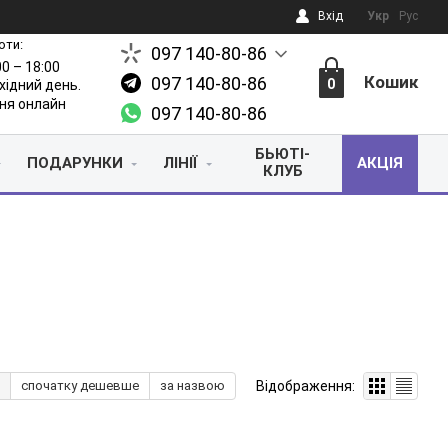
Вхід
Укр
Рус
оти:
097 140-80-86
00 – 18:00
Кошик
097 140-80-86
0
ихідний день.
ня онлайн
097 140-80-86
БЬЮТІ-
ПОДАРУНКИ
ЛІНІЇ
АКЦІЯ
КЛУБ
Відображення:
спочатку дешевше
за назвою