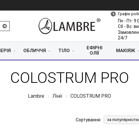
Графік роб
Пн - Пт: 9:
Сб - Вс: в
Замовлен
24/7
ЕФІРНІ
ЕРІЯ
ОБЛИЧЧЯ
ТІЛО
МАКІЯЖ
ОЛІЇ
COLOSTRUM PRO
Lambre
Лінії
COLOSTRUM PRO
Сортування:
за популярністю