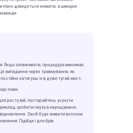
и пізно доведеться знімати, а шикарні
азавжди.
я. Якщо зловживати, процедура викликає
 Це випадання через травмування, як
 постійно затягуєш їх в дуже тугий хвіст;
ірі повік.
для росту вій, постарайтесь усунути
приклад, зробити паузу в нарощуванні.
 відновлення. Засіб буде живити волоски
влення. Підійде і для брів.