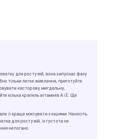
оватку для росту вій, вона запускає фазу
бно тільки легке живлення, приготуйте
овувати касторову, мигдальну,
те кілька крапель вітамінів А і Е. Ще
ле її краще міксувати з іншими. Наносіть
атка для росту вій, їх густота не
ення непогано.