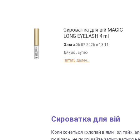
Сироватка для вій MAGIC
LONG EYELASH 4 ml
Ольга
06.07.2026 в 13:11
Дякую , супер
Читать далее...
Сироватка для вій
Коли хочеться «хлопай віями і злітай», а
поділась, не поспішайте записуватися н