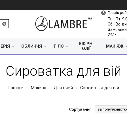
Графік роб
Пн - Пт: 9:
Сб - Вс: в
Замовлен
24/7
ЕФІРНІ
ЕРІЯ
ОБЛИЧЧЯ
ТІЛО
МАКІЯЖ
ОЛІЇ
Сироватка для вій
Lambre
Макіяж
Для очей
Сироватка для вій
Сортування:
за популярністю