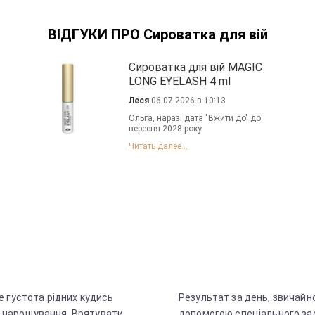
ВІДГУКИ ПРО Сироватка для вій
Сироватка для вій MAGIC
LONG EYELASH 4 ml
Леся
06.07.2026 в 10:13
Ольга, наразі дата "Вжити до" до
вересня 2028 року
Читать далее...
ле густота рідних кудись
Результат за день, звичайно
а нарощування. Врятувати
допомогою спеціального зас