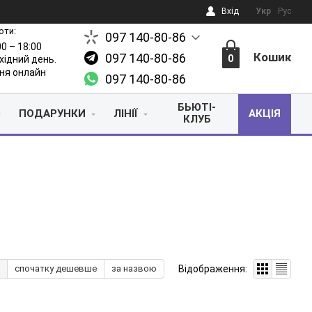
Вхід
Укр
Рус
оти:
097 140-80-86
00 – 18:00
Кошик
097 140-80-86
0
ихідний день.
ня онлайн
097 140-80-86
БЬЮТІ-
ПОДАРУНКИ
ЛІНІЇ
АКЦІЯ
КЛУБ
Відображення:
спочатку дешевше
за назвою