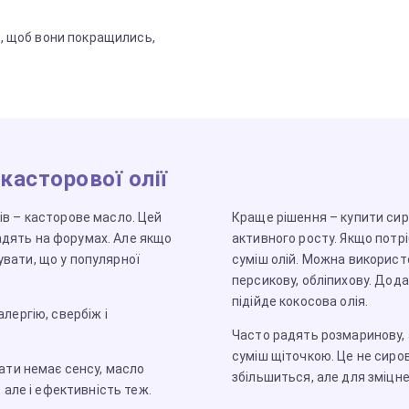
, щоб вони покращились,
касторової олії
рів – касторове масло. Цей
Краще рішення – купити сир
адять на форумах. Але якщо
активного росту. Якщо потрі
увати, що у популярної
суміш олій. Можна використ
персикову, обліпихову. Додай
підійде кокосова олія.
лергію, свербіж і
Часто радять розмаринову, а
суміш щіточкою. Це не сиров
вати немає сенсу, масло
збільшиться, але для зміцн
, але і ефективність теж.