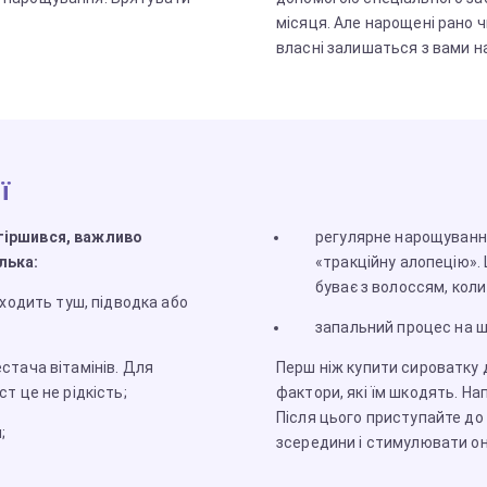
місяця. Але нарощені рано ч
власні залишаться з вами н
ї
огіршився, важливо
регулярне нарощуванн
лька:
«тракційну алопецію».
буває з волоссям, коли
дходить туш, підводка або
запальний процес на шк
стача вітамінів. Для
Перш ніж купити сироватку 
т це не рідкість;
фактори, які їм шкодять. На
Після цього приступайте до
;
зсередини і стимулювати оно