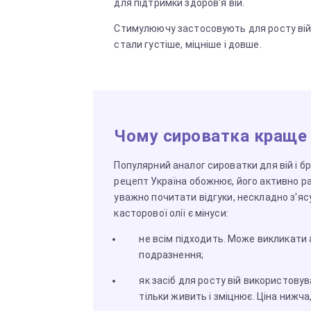
для підтримки здоров'я вій.
Стимулюючу застосовують для росту вій
стали густіше, міцніше і довше.
Чому сироватка краще 
Популярний аналог сироватки для вій і б
рецепт Україна обожнює, його активно р
уважно почитати відгуки, нескладно з'яс
касторової олії є мінуси:
не всім підходить. Може викликати а
подразнення;
як засіб для росту вій використову
тільки живить і зміцнює. Ціна нижча