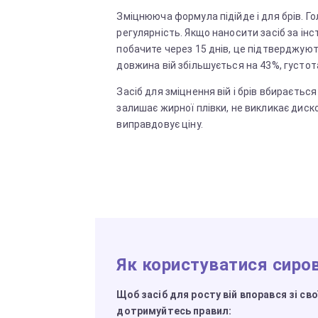
Зміцнююча формула підійде і для брів. Г
регулярність. Якщо наносити засіб за інс
побачите через 15 днів, це підтверджують
довжина вій збільшується на 43%, густот
Засіб для зміцнення вій і брів вбирається
залишає жирної плівки, не викликає диск
виправдовує ціну.
Як користуватися сиро
Щоб засіб для росту вій впорався зі сво
дотримуйтесь правил: