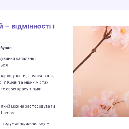
 – відмінності і
буває:
кування запалень і
ться;
 нарощування, ламінування,
 У Києві та інших містах
йте свою красу тільки
й, який можна застосовувати
у Lambre.
ля одужання, живильну –