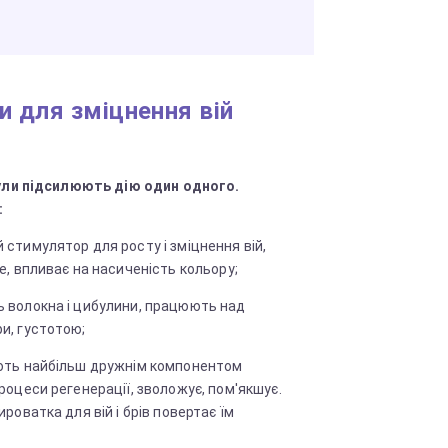
и для зміцнення вій
ли підсилюють дію один одного.
:
 стимулятор для росту і зміцнення вій,
е, впливає на насиченість кольору;
 волокна і цибулини, працюють над
и, густотою;
ають найбільш дружнім компонентом
роцеси регенерації, зволожує, пом'якшує.
ироватка для вій і брів повертає їм