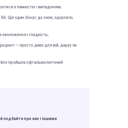
атися з ламкістю і випадінням;
, P, B6. Ще один бонус до сили, здоров'ю,
а зволоження і гладкість;
редієнт – просто диво для вій, дарує їм
ambre пройшла офтальмологічний
ій подбайте про них і іншими