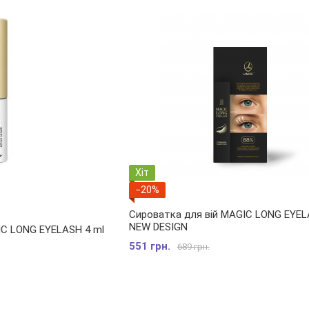
Хіт
−20%
Сироватка для вій MAGIC LONG EYEL
NEW DESIGN
IC LONG EYELASH 4 ml
551 грн.
689 грн.