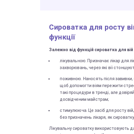
Сироватка для росту вій
функції
Залежно від функцій сироватка для вій 
лікувальною. Призначає лікар для лі
захворювань, через які вії стоншую
поживною. Наносять після завивки,
щоб допомогти віям пережити стрес.
такі процедури в тренді, але довіря
досвідченим майстрам;
стимулююча. Це засіб для росту ві
без призначень лікаря, як сироватк
Лікувальну сироватку використовують д