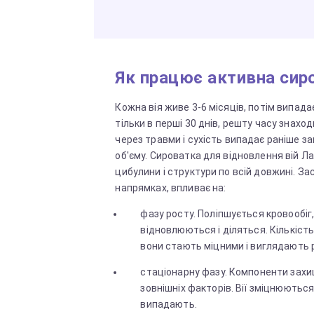
Як працює активна сир
Кожна вія живе 3-6 місяців, потім випада
тільки в перші 30 днів, решту часу знахо
через травми і сухість випадає раніше за
об'єму. Сироватка для відновлення вій Л
цибулини і структури по всій довжині. За
напрямках, впливає на:
фазу росту. Поліпшується кровообіг
відновлюються і діляться. Кількість
вони стають міцними і виглядають 
стаціонарну фазу. Компоненти захи
зовнішніх факторів. Вії зміцнюються
випадають.