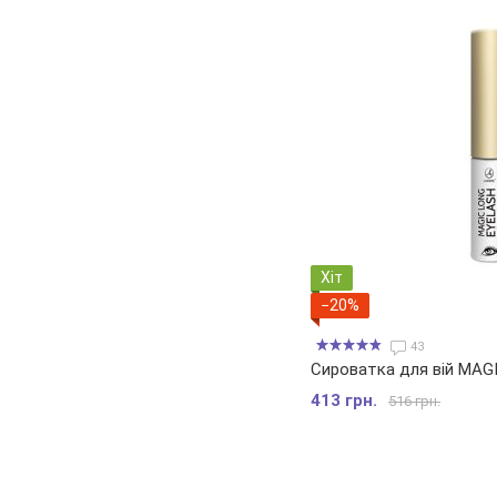
Хіт
−20%
43
Сироватка для вій MAG
413 грн.
516 грн.