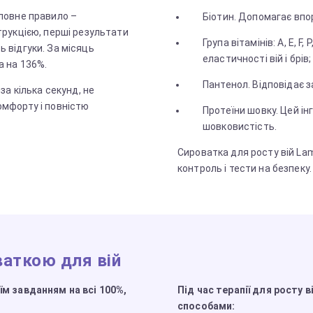
оловне правило –
Біотин. Допомагає впор
трукцією, перші результати
Група вітамінів: А, Е, F
 відгуки. За місяць
еластичності вій і брів;
а на 136%.
Пантенол. Відповідає з
 за кілька секунд, не
омфорту і повністю
Протеїни шовку. Цей інг
шовковистість.
Сироватка для росту вій L
контроль і тести на безпеку.
ваткою для вій
їм завданням на всі 100%,
Під час терапії для росту в
способами: