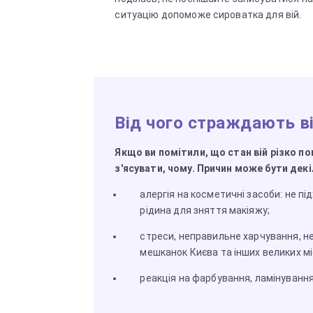
ситуацію допоможе сироватка для вій.
Від чого страждають ві
Якщо ви помітили, що стан вій різко п
з'ясувати, чому. Причин може бути декі
алергія на косметичні засоби: не пі
рідина для зняття макіяжу;
стреси, неправильне харчування, не
мешканок Києва та інших великих міс
реакція на фарбування, ламінування