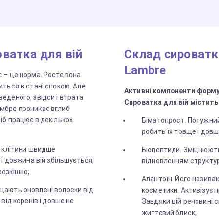
оватка для вій
Склад сироватк
Lambre
є – це норма. Росте вона
диться в стані спокою. Але
Активні компоненти форму
веденого, звідси і втрата
Сироватка для вій містить
амбре проникає вглиб
сіб працює в декількох
Біматопрост. Потужний
робить їх товще і довш
, клітини швидше
Біопептиди. Зміцнюють
 і довжина вій збільшується,
відновленням структур
розкішно;
Алантоїн. Його назив
щають оновлені волоски від
косметики. Активізує п
 від коренів і довше не
Завдяки цій речовині с
життєвий блиск;