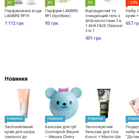
Хіт
Хіт
Хіт
−24%
Парфумована вода
Парфуми LAMBRE
Відлущуючий та
Набір O
LAMBRE №19
№1 (пробник)
очищующий гель з
крем +
АНА-кислотами 3 в
1 112 грн.
93 грн.
657 гр
1 AHA FACE Cleanser
3 in 1
401 грн.
Новинки
Новинка
Новинка
Новинка
Новин
Заспокійливий
Бальзам для губ
Зволожуючий
Подар
крем для шкіри,
Cosmepick Вишня
бальзам для тіла
набір 
схильної до
– Мишка Cherry
Кокос + Масло Ши
"Дотик