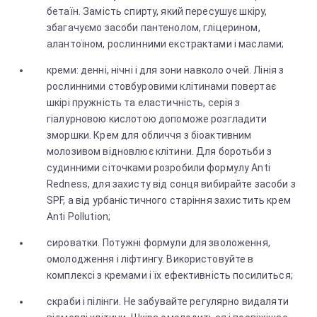
бетаїн. Замість спирту, який пересушує шкіру,
збагачуємо засоби пантенолом, гліцерином,
алантоїном, рослинними екстрактами і маслами;
креми: денні, нічні і для зони навколо очей. Лінія з
рослинними стовбуровими клітинами повертає
шкірі пружність та еластичність, серія з
гіалурновою кислотою допоможе розгладити
зморшки. Крем для обличчя з біоактивним
молозивом відновлює клітини. Для боротьби з
судинними сіточками розробили формулу Anti
Redness, для захисту від сонця вибирайте засоби з
SPF, а від урбаністичного старіння захистить крем
Anti Pollution;
сироватки. Потужні формули для зволоження,
омолодження і ліфтингу. Використовуйте в
комплексі з кремами і їх ефективність посилиться;
скраби і пілінги. Не забувайте регулярно видаляти