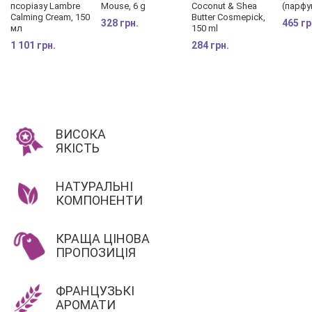
псоріазу Lambre
Mouse, 6 g
Coconut & Shea
(парфу
Calming Cream, 150
Butter Cosmepick,
328 грн.
465 гр
мл
150 ml
1 101 грн.
284 грн.
ВИСОКА
ЯКІСТЬ
НАТУРАЛЬНІ
КОМПОНЕНТИ
КРАЩА ЦІНОВА
ПРОПОЗИЦІЯ
ФРАНЦУЗЬКІ
АРОМАТИ