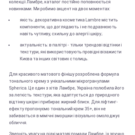
колекції Ламбре, каталог постійно поповнюється
новинками. Ми робимо акцент на двох моментах:
якість: декоративна косметика Lambre містить
компоненти, що доглядають і не подразнюють
навіть чутливу, схильну до алергії шкіру;
актуальність: в палітрі - тільки трендові відтінки і
текстури, які використовують провідні візажисти
Києва та інших світових столиць.
Для красивого матового фінішу розроблена формула
тонального крему з унікальними мікрогранулами
Spherica. Це один з хітів Ламбре, Україна полюбила його
за легкість текстури, яка адаптується до природного
відтінку шкіри і прибирає жирний блиск. Для ліфтинг-
ефекту пропонуємо тональний крем 35+, він не
забивається в мімічні зморшки і візуально омолоджує
обличчя.
Зверніть увагу на рідкі матові помади Ламбре, їх зручно