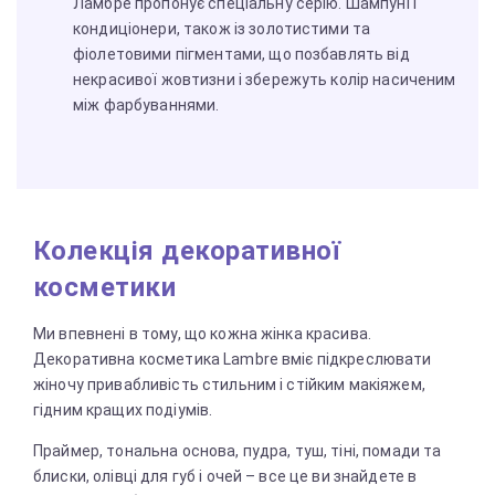
Ламбре пропонує спеціальну серію. Шампуні і
кондиціонери, також із золотистими та
фіолетовими пігментами, що позбавлять від
некрасивої жовтизни і збережуть колір насиченим
між фарбуваннями.
Колекція декоративної
косметики
Ми впевнені в тому, що кожна жінка красива.
Декоративна косметика Lambre вміє підкреслювати
жіночу привабливість стильним і стійким макіяжем,
гідним кращих подіумів.
Праймер, тональна основа, пудра, туш, тіні, помади та
блиски, олівці для губ і очей – все це ви знайдете в