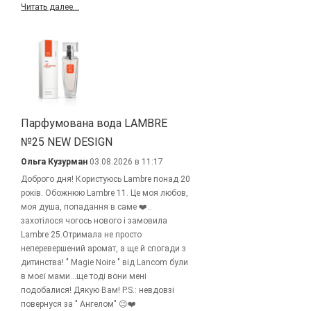
Читать далее...
Парфумована вода LAMBRE
№25 NEW DESIGN
Ольга Кузурман
03.08.2026 в 11:17
Доброго дня! Користуюсь Lambre понад 20
років. Обожнюю Lambre 11. Це моя любов,
моя душа, попадання в саме ❤️..
захотілося чогось нового і замовила
Lambre 25.Отримала не просто
неперевершений аромат, а ще й спогади з
дитинства! " Magie Noire " від Lancom були
в моєї мами...ще тоді вони мені
подобалися! Дякую Вам! P.S.: невдовзі
повернуся за " Ангелом" 😉❤️