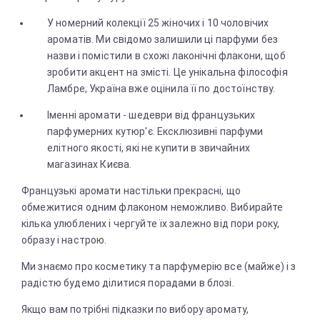
У номерний колекції 25 жіночих і 10 чоловічих
ароматів. Ми свідомо залишили ці парфуми без
назви і помістили в схожі лаконічні флакони, щоб
зробити акцент на змісті. Це унікальна філософія
Ламбре, Україна вже оцінила її по достоїнству.
Іменні аромати - шедеври від французьких
парфумерних кутюр'є. Ексклюзивні парфуми
елітного якості, які не купити в звичайних
магазинах Києва.
Французькі аромати настільки прекрасні, що
обмежитися одним флаконом неможливо. Вибирайте
кілька улюблених і чергуйте їх залежно від пори року,
образу і настрою.
Ми знаємо про косметику та парфумерію все (майже) і з
радістю будемо ділитися порадами в блозі.
Якщо вам потрібні підказки по вибору аромату,