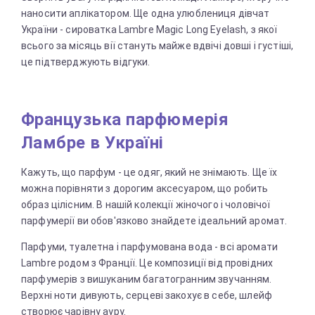
наносити аплікатором. Ще одна улюблениця дівчат
України - сироватка Lambre Magic Long Eyelash, з якої
всього за місяць вії стануть майже вдвічі довші і густіші,
це підтверджують відгуки.
Французька парфюмерія
Ламбре в Україні
Кажуть, що парфум - це одяг, який не знімають. Ще їх
можна порівняти з дорогим аксесуаром, що робить
образ цілісним. В нашій колекції жіночого і чоловічої
парфумерії ви обов'язково знайдете ідеальний аромат.
Парфуми, туалетна і парфумована вода - всі аромати
Lambre родом з Франції. Це композиції від провідних
парфумерів з вишуканим багатогранним звучанням.
Верхні ноти дивують, серцеві закохує в себе, шлейф
створює чарівну ауру.