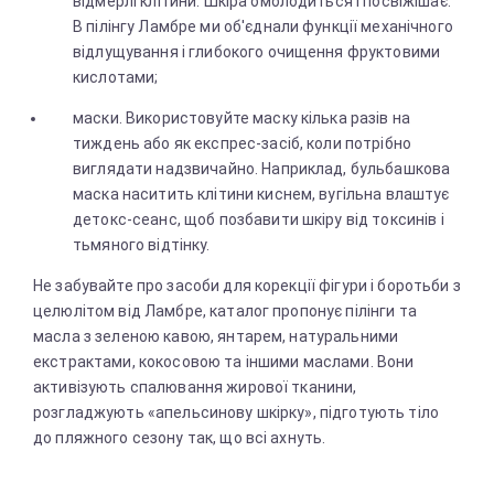
відмерлі клітини. Шкіра омолодиться і посвіжішає.
В пілінгу Ламбре ми об'єднали функції механічного
відлущування і глибокого очищення фруктовими
кислотами;
маски. Використовуйте маску кілька разів на
тиждень або як експрес-засіб, коли потрібно
виглядати надзвичайно. Наприклад, бульбашкова
маска наситить клітини киснем, вугільна влаштує
детокс-сеанс, щоб позбавити шкіру від токсинів і
тьмяного відтінку.
Не забувайте про засоби для корекції фігури і боротьби з
целюлітом від Ламбре, каталог пропонує пілінги та
масла з зеленою кавою, янтарем, натуральними
екстрактами, кокосовою та іншими маслами. Вони
активізують спалювання жирової тканини,
розгладжують «апельсинову шкірку», підготують тіло
до пляжного сезону так, що всі ахнуть.