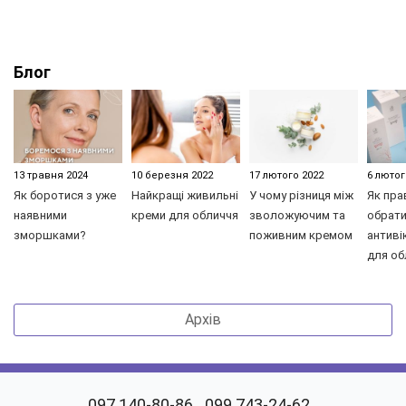
Блог
13 травня 2024
10 березня 2022
17 лютого 2022
6 лютог
Як боротися з уже
Найкращі живильні
У чому різниця між
Як пра
наявними
креми для обличчя
зволожуючим та
обрати
зморшками?
поживним кремом
антиві
для об
Архів
097 140-80-86
099 743-24-62