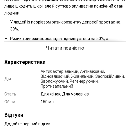
лише шкодить шкірі, але й суттєво впливає на психічний стан
людини.
У людей із псоріазом ризик розвитку депресії зростає на
39%.
Ризик тривожних розладів підвищується на 50%, а
суїцидальних думок — до 13%.
Читати повністю
Найбільше пацієнти відзначають потребу в швидкому
Характеристики
поліпшенні зовнішнього вигляду шкіри, що дозволяє
підвищити самооцінку та уникати ізоляції.
Антибактеріальний
,
Антивіковий
,
Відновлюючий
,
Живильний
,
Заспокійливий
,
Calming Cream — це реальна допомога для людей, які хочуть
Дія
Зволожуючий
,
Регенеруючий
,
ефективного, безпечного та комфортного засобу без
Протизапальний
серйозних побічних ефектів.
Стать
Для жінок, Для чоловіків
Об'єм
150 мл
Відгуки
Додайте перший відгук