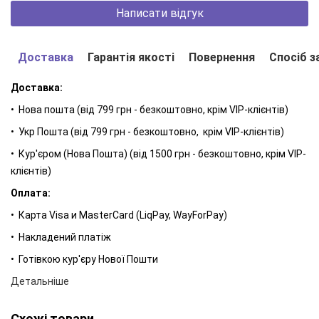
Написати відгук
Доставка
Гарантія якості
Повернення
Спосіб з
Доставка:
• Нова пошта (від 799 грн - безкоштовно, крім VIP-клієнтів)
Дія крему
• Укр Пошта (від 799 грн - безкоштовно, крім VIP-клієнтів)
Заспокоює подразнення та зменшує запалення.
• Кур'єром (Нова Пошта) (від 1500 грн - безкоштовно, крім VIP-
Знімає відчуття свербежу вже після першого
клієнтів)
застосування.
Оплата:
Усуває сухість, шорсткість і лущення, нормалізує
• Карта Visa и MasterCard (LiqPay, WayForPay)
проліферацію кератиноцитів.
• Накладений платіж
Прибирає відчуття стягнутості й печіння.
• Готівкою кур'єру Нової Пошти
Не порушує природний рівень pH шкіри.
Детальніше
Має комплексну дію: регенераційну, протизапальну,
бактерицидну, противірусну, протигрибкову та
Схожі товари
імуномодулюючу.