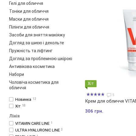
Гелі для обличчя
Тоніки для обличчя
Маски для обличчя
Пілінги для обличчя
Засоби для зняття макіяжу
Догляд за шиєю і декольте
Пружність та ліфтинг
Догляд за проблемною шкірою
Антивікова косметика
Набори
Чоловіча косметика для
Хіт
обличчя
5
Новинка
12
Крем для обличчя VITA
Хіт
18
306 грн.
Лінія
VITAMIN CARE LINE
1
ULTRA HYALURONIC LINE
3