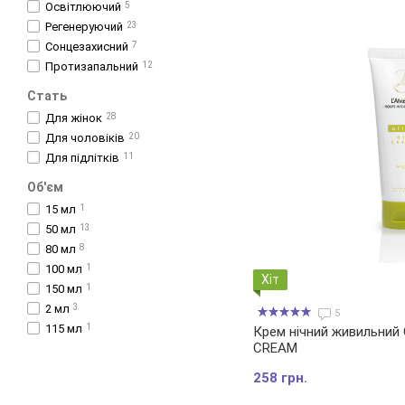
Освітлюючий
5
Регенеруючий
23
Сонцезахисний
7
Протизапальний
12
Стать
Для жінок
28
Для чоловіків
20
Для підлітків
11
Об'єм
15 мл
1
50 мл
13
80 мл
8
100 мл
1
Хіт
150 мл
1
2 мл
3
5
115 мл
1
Крем нічний живильний 
CREAM
258 грн.