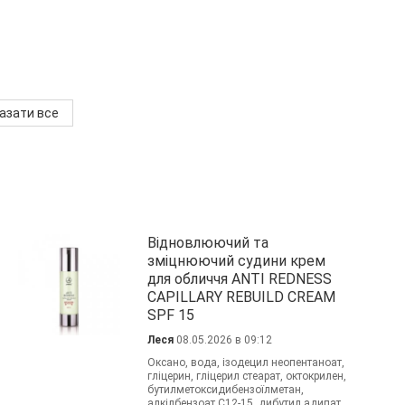
азати все
Відновлюючий та
зміцнюючий судини крем
для обличчя ANTI REDNESS
CAPILLARY REBUILD CREAM
SPF 15
Леся
08.05.2026 в 09:12
Оксано, вода, ізодецил неопентаноат,
гліцерин, гліцерил стеарат, октокрилен,
бутилметоксидибензоїлметан,
алкілбензоат C12-15, дибутил адипат,