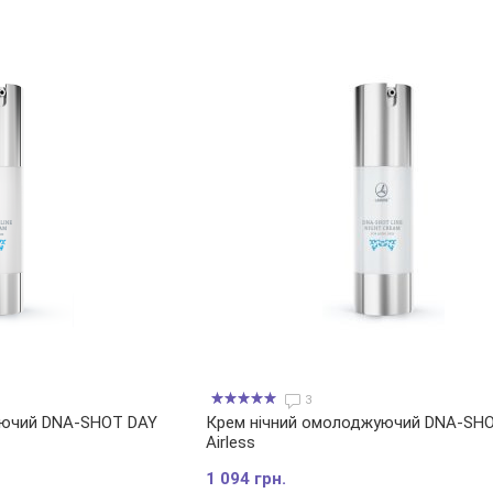
3
уючий DNA-SHOT DAY
Крем нічний омолоджуючий DNA-SH
Airless
1 094 грн.