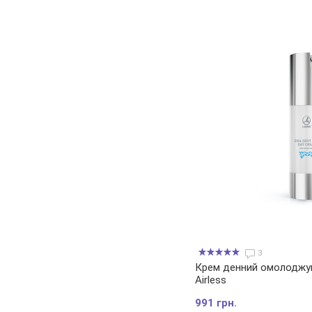
3
Крем денний омолодж
Airless
991 грн.