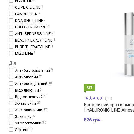
PEARL LINE
1
OLIVE OIL LINE
3
LAMBRE ZEN
2
DNA SHOT LINE
3
COLOSTRUM PRO
1
ANTI REDNESS LINE
2
BEAUTY EXPERT LINE
2
PURE THERAPY LINE
1
MIZU LINE
3
Дія
Антибактеріальний
9
Антивіковий
21
Антиоксидантний
18
Хіт
Відбілюючий
3
Відновлюючий
28
8
Живильний
27
Крем нічний проти змо
HYALURONIC LINE Airles
Заспокійливий
12
Захисний
6
826 грн.
Зволожуючий
30
Ліфтинг
16