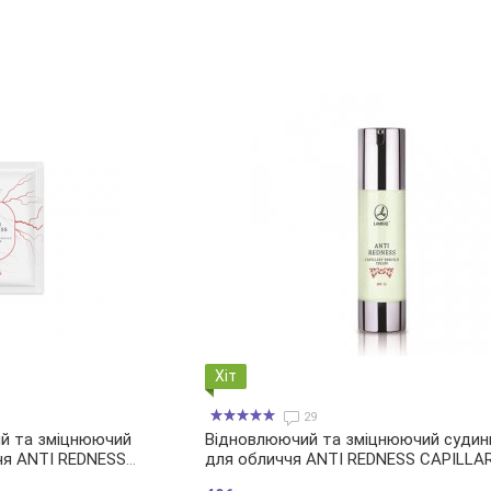
Хіт
29
ий та зміцнюючий
Відновлюючий та зміцнюючий судин
чя ANTI REDNESS
для обличчя ANTI REDNESS CAPILLA
AM SPF 15 (пробник)
REBUILD CREAM SPF 15