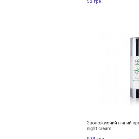
52 грн.
Зволожуючий нічний кр
night cream
973 грн.