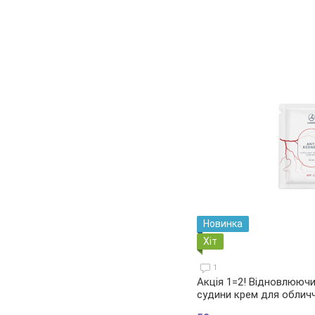
Новинка
Хіт
1
Акція 1=2! Відновлююч
судини крем для облич
CAPILLARY REBUILD CRE