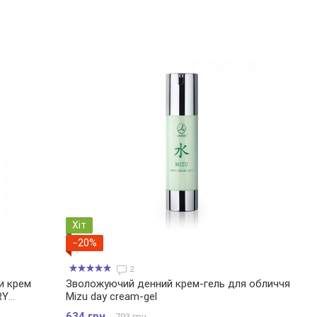
Хіт
−20%
2
и крем
Зволожуючий денний крем-гель для обличчя
RY
Mizu day cream-gel
634 грн.
793 грн.