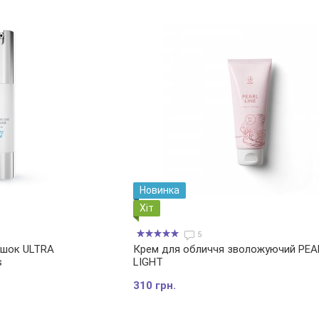
Новинка
Хіт
5
ршок ULTRA
Крем для обличчя зволожуючий PEA
s
LIGHT
310 грн.