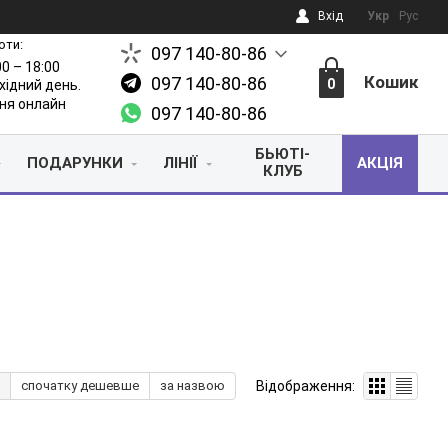
Вхід
Укр
Рус
оти:
097 140-80-86
00 – 18:00
Кошик
097 140-80-86
0
ихідний день.
ня онлайн
097 140-80-86
БЬЮТІ-
ПОДАРУНКИ
ЛІНІЇ
АКЦІЯ
КЛУБ
Відображення:
спочатку дешевше
за назвою