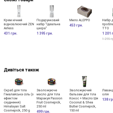
Крем нічний
Подарунковий
Мило ALEPPO
Набір 
відновлюючий ZEN
набір "Ідеальна
пробле
453 грн.
Airless
шкіра"
TTO
431 грн.
1 395 грн.
1 201 
1 295 г
Дивіться також
Скраб для тіла
Зволожуюче
Зволожуючий
Лаванд
Гімалайська сіль (з
масло для тіла
бальзам для тіла
олія
ефектом
Маракуя Passion
Кокос + Масло Ши
138 гр
схуднення)
Fruit Cosmepick,
Coconut & Shea
Himalayan Salt
250 ml
Butter Cosmepick,
Cosmepick, 250 g
150 ml
499 грн.