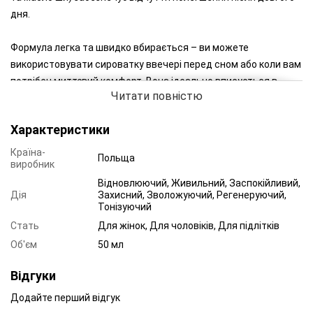
дня.
Формула легка та швидко вбирається – ви можете
використовувати сироватку ввечері перед сном або коли вам
потрібен миттєвий комфорт. Вона ідеально вписується в
Читати повністю
простий ритуал догляду за шкірою: після купання нанесіть
невелику кількість на сухі ноги, а для дуже сухої шкіри
Характеристики
одягніть бавовняні шкарпетки на ніч, щоб посилити ефект.
Регулярне використання допомагає підтримувати вологу та
Країна-
Польща
виробник
зменшувати накопичення шорсткості, зберігаючи ноги
красивими та готовими до наступного дня.
Відновлюючий, Живильний, Заспокійливий,
Дія
Захисний, Зволожуючий, Регенеруючий,
Тонізуючий
АКТИВНІ ІНГРЕДІЄНТИ:
Стать
Для жінок, Для чоловіків, Для підлітків
Об'єм
50 мл
Сечовина 10% –
інтенсивно зволожує та пом’якшує мозолі,
роблячи п’яти гладенькими та зволоженими швидше.
Відгуки
Екстракт ехінацеї –
підтримує здоров’я сухої шкіри ніг;
Додайте перший відгук
допомагає відновити комфорт та м’якість після довгого