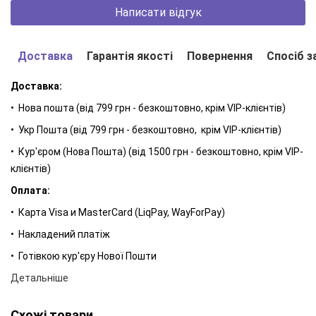
дня у взутті.
Написати відгук
Алантоїн –
заспокоює та підтримує регенерацію
епідермісу, зменшуючи відчуття шорсткості та
Доставка
Гарантія якості
Повернення
Спосіб з
подразнення.
Доставка:
Масло ши + легкі пом’якшувальні речовини –
живлять та
розгладжують, створюючи ніжний захисний шар, який
• Нова пошта (від 799 грн - безкоштовно, крім VIP-клієнтів)
обмежує втрату вологи.
• Укр Пошта (від 799 грн - безкоштовно, крім VIP-клієнтів)
Гліцерин + інгредієнти, натхненні NMF (лактат натрію,
• Кур'єром (Нова Пошта) (від 1500 грн - безкоштовно, крім VIP-
молочна кислота, аргінін) –
разом зв’язують воду в
клієнтів)
епідермісі та допомагають підтримувати тривале
Оплата:
зволоження.
• Карта Visa и MasterCard (LiqPay, WayForPay)
Екстракт вівсяних висівок –
підтримує відчуття м’якості
• Накладений платіж
та гладкості, забезпечуючи щоденний комфорт для шкіри.
• Готівкою кур'єру Нової Пошти
Каприловий/каприновий тригліцерид –
легкий
пом’якшувальний засіб рослинного походження; пом’якшує
Детальніше
шкіру та покращує розподіл сироватки, не залишаючи
жирної плівки.
Схожі товари