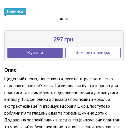
Новинка
297 грн.
Купити
Замовити швидко
Опис
Щоденний поспіх, тісне взуття, сухе повітря – ноги легко
втрачають свою м’якість. Ця сироватка була створена для
простого та ефективного відновлення їхнього доглянутого
вигляду. 10% сечовини допомагає пом’якшити мозолі, а
екстракт ехінацеї підтримує здоров’я шкіри, поступово
роблячи п’яти гладенькими та приємнішими на дотик.
Додавання заспокійливих інгредієнтів (включаючи алантоїн
та масло ши) забезпечує відчуття полегшення після довгого