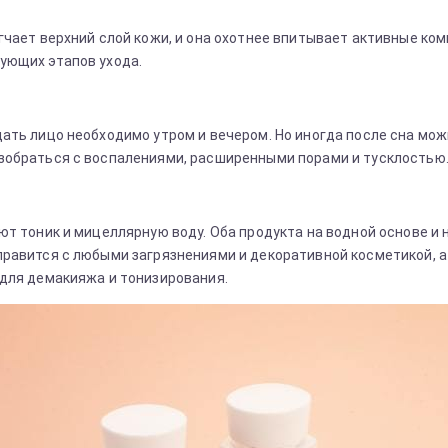
гчает верхний слой кожи, и она охотнее впитывает активные ко
ующих этапов ухода.
ать лицо необходимо утром и вечером. Но иногда после сна мо
обраться с воспалениями, расширенными порами и тусклостью
т тоник и мицеллярную воду. Оба продукта на водной основе и 
равится с любыми загрязнениями и декоративной косметикой, а 
для демакияжа и тонизирования.