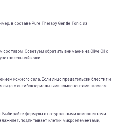
р, в составе Pure Therapy Gentle Tonic из
составом. Советуем обратить внимание на Olive Oil с
увствительной кожи.
ением кожного сала. Если лицо предательски блестит и
я лица с антибактериальными компонентами: маслом
. Выбирайте формулы с натуральными компонентами.
 увлажняет, подпитывает клетки микроэлементами,