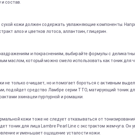
у и состав.
 сухой кожи должен содержать увлажняющие компоненты. Наприме
тракт алоэ и цветков лотоса, аллантоин, глицерин.
 раздражениям и покраснениям, выбирайте формулы с деликатным 
ым маслом, который можно смело использовать как тоник для ч
жи не только очищает, но и помогает бороться с активным выдел
и, подойдет средство Ламбре серии TTO, матирующий тоник дл
трактами эхинацеи пурпурной и ромашки.
мальной кожи тоже не следует отказываться от тонизирования
дет тоник для лица Lambre Pearl Line c экстрактом жемчуга. Он
овление и уменьшает ощущение усталости кожи.