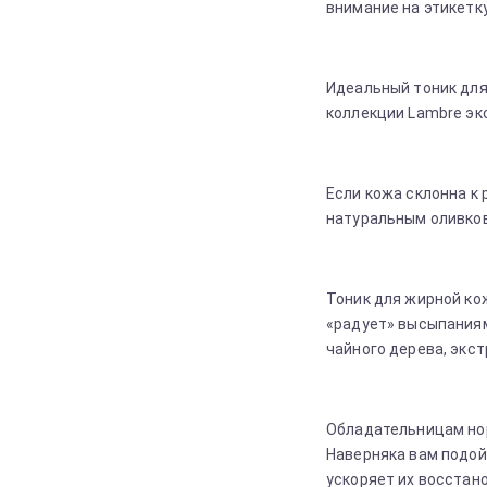
внимание на этикетк
Идеальный тоник для
коллекции Lambre экс
Если кожа склонна к
натуральным оливков
Тоник для жирной ко
«радует» высыпаниям
чайного дерева, экс
Обладательницам нор
Наверняка вам подой
ускоряет их восстан