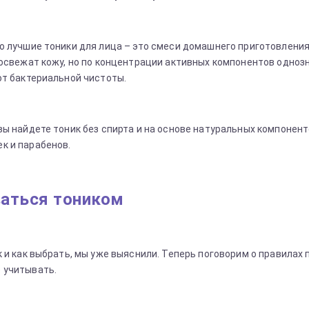
о лучшие тоники для лица – это смеси домашнего приготовлени
 освежат кожу, но по концентрации активных компонентов одно
ют бактериальной чистоты.
вы найдете тоник без спирта и на основе натуральных компонент
к и парабенов.
ваться тоником
 и как выбрать, мы уже выяснили. Теперь поговорим о правилах 
 учитывать.