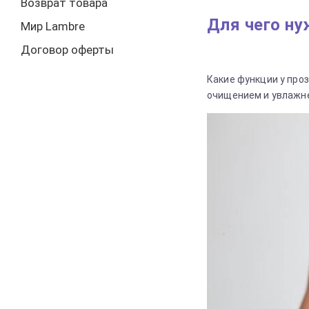
Возврат товара
Для чего ну
Мир Lambre
Договор оферты
Какие функции у про
очищением и увлажне