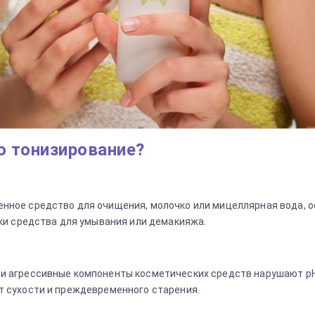
о тонизирование?
нное средство для очищения, молочко или мицеллярная вода, ос
тки средства для умывания или демакияжа.
и агрессивные компоненты косметических средств нарушают рН-
т сухости и преждевременного старения.