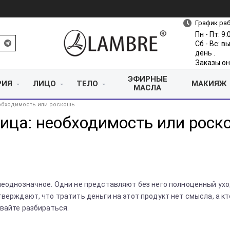
График ра
Пн - Пт: 9:
Сб - Вс: 
день .
Заказы он
ЭФИРНЫЕ
РИЯ
ЛИЦО
ТЕЛО
МАКИЯЖ
МАСЛА
еобходимость или роскошь
лица: необходимость или роск
неоднозначное. Одни не представляют без него полноценный ухо
верждают, что тратить деньги на этот продукт нет смысла, а кт
авайте разбираться.