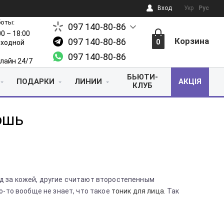
Вход
Укр
Рус
боты:
097 140-80-86
00 – 18:00
Корзина
097 140-80-86
0
выходной
097 140-80-86
лайн 24/7
БЬЮТИ-
ПОДАРКИ
ЛИНИИ
АКЦІЯ
КЛУБ
ошь
д за кожей, другие считают второстепенным
о-то вообще не знает, что такое
тоник для лица
. Так