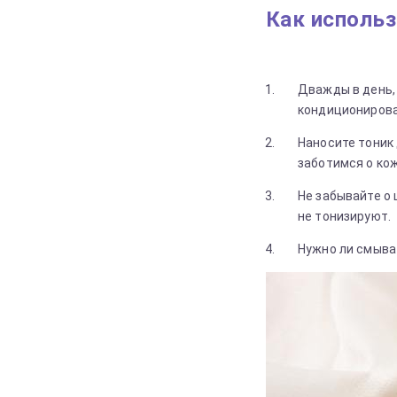
Как использ
Дважды в день, 
кондиционирова
Наносите тоник
заботимся о кож
Не забывайте о 
не тонизируют.
Нужно ли смыва