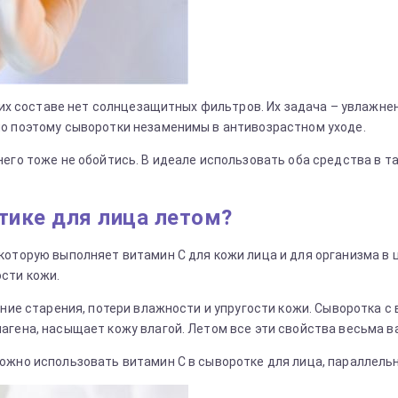
в их составе нет солнцезащитных фильтров. Их задача – увлажне
но поэтому сыворотки незаменимы в антивозрастном уходе.
его тоже не обойтись. В идеале использовать оба средства в т
тике для лица летом?
которую выполняет витамин С для кожи лица и для организма в 
сти кожи.
ение старения, потери влажности и упругости кожи. Сыворотка с
агена, насыщает кожу влагой. Летом все эти свойства весьма 
жно использовать витамин С в сыворотке для лица, параллельно