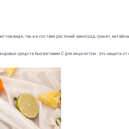
стом виде, так и в составе растений: виноград, гранат, китайс
 уходовых средств был витамин С для лица летом - это защита о