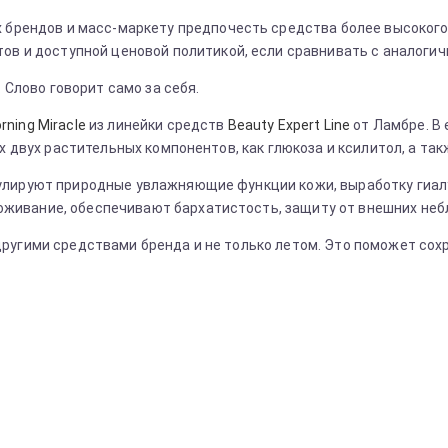
брендов и масс-маркету предпочесть средства более высокого
ов и доступной ценовой политикой, если сравнивать с аналоги
 Слово говорит само за себя.
ning Miracle
из линейки средств
Beauty Expert Line
от Ламбре. В 
х двух растительных компонентов, как глюкоза и ксилитол, а так
улируют природные увлажняющие функции кожи, выработку гиал
ивание, обеспечивают бархатистость, защиту от внешних неб
другими средствами бренда и не только летом. Это поможет сох