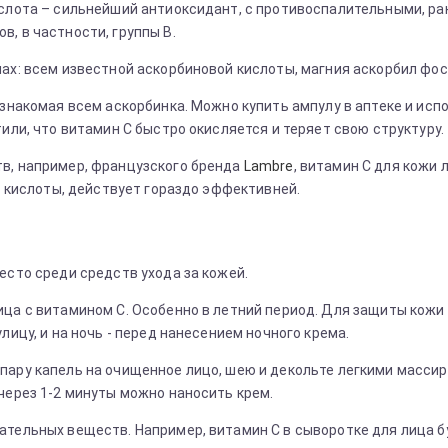
кислота – сильнейший антиоксидант, с противоспалительными,
, в частности, группы В.
мах: всем известной аскорбиновой кислоты, магния аскорбил фо
 знакомая всем аскорбинка. Можно купить ампулу в аптеке и испо
или, что витамин С быстро окисляется и теряет свою структуру.
тв, например, французского бренда
Lambre
, витамин С для кожи
ой кислоты, действует гораздо эффективней.
есто среди средств ухода за кожей.
ица с витамином С. Особенно в летний период. Для защиты кожи
лицу, и на ночь - перед нанесением ночного крема.
 пару капель на очищенное лицо, шею и декольте легкими масс
через 1-2 минуты можно наносить крем.
ательных веществ. Например, витамин С в сыворотке для лица 