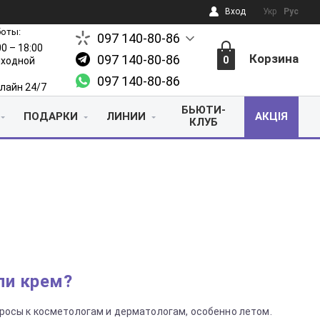
Вход
Укр
Рус
боты:
097 140-80-86
00 – 18:00
Корзина
097 140-80-86
0
выходной
097 140-80-86
лайн 24/7
БЬЮТИ-
ПОДАРКИ
ЛИНИИ
АКЦІЯ
КЛУБ
ли крем?
росы к косметологам и дерматологам, особенно летом.