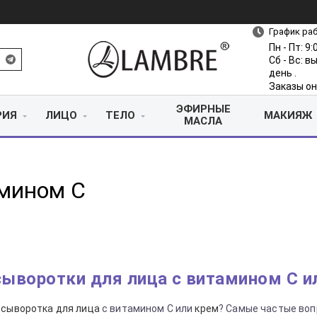
График ра
Пн - Пт: 9:
Сб - Вс: 
день .
Заказы он
ЭФИРНЫЕ
РИЯ
ЛИЦО
ТЕЛО
МАКИЯЖ
МАСЛА
амином С
сыворотки для лица с витамином С и
–
сыворотка для лица
с витамином С или
крем
? Самые частые воп