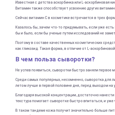
Известная с детства аскорбинка или L-аскорбиновая 
Витамин также способствует усвоению других витаминов
Сейчас витамин С в косметике встречается в трех фор
Казалось бы, зачем что-то придумывать, если уже есть
бы и было, если бы ученые путем исследований не замет
Поэтому в составе качественных косметических средс
как гликозид. Такая форма, в отличие от L-аскорбинов
В чем польза сыворотки?
Не успев появиться, сыворотки быстро заняли первое м
Среди самых популярных, несомненно, сыворотка для л
летом лучше в первой половине дня, перед выходом на у
Благодаря высокой концентрации, достаточно нанести
текстура помогает сыворотке быстро впитаться, и уже 
В таком тандеме кожа получит значительно больше пит