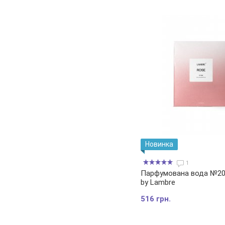
Новинка
1
Парфумована вода №202
by Lambre
516 грн.