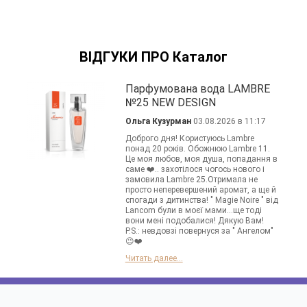
ВІДГУКИ ПРО Каталог
Парфумована вода LAMBRE
№25 NEW DESIGN
Ольга Кузурман
03.08.2026 в 11:17
Доброго дня! Користуюсь Lambre
понад 20 років. Обожнюю Lambre 11.
Це моя любов, моя душа, попадання в
саме ❤️.. захотілося чогось нового і
замовила Lambre 25.Отримала не
просто неперевершений аромат, а ще й
спогади з дитинства! " Magie Noire " від
Lancom були в моєї мами...ще тоді
вони мені подобалися! Дякую Вам!
P.S.: невдовзі повернуся за " Ангелом"
😉❤️
Читать далее...