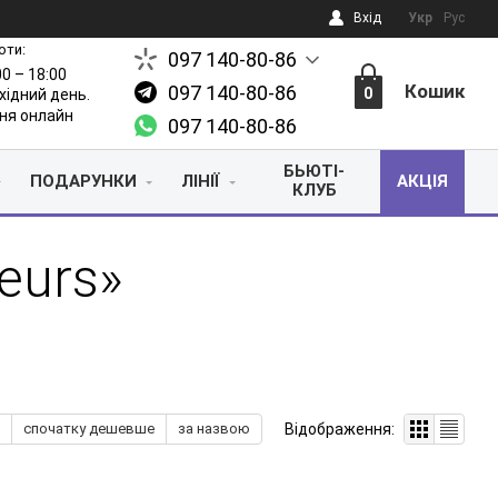
Вхід
Укр
Рус
оти:
097 140-80-86
00 – 18:00
Кошик
097 140-80-86
0
ихідний день.
ня онлайн
097 140-80-86
БЬЮТІ-
ПОДАРУНКИ
ЛІНІЇ
АКЦІЯ
КЛУБ
eurs»
Відображення:
спочатку дешевше
за назвою