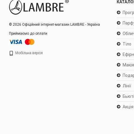
КАТАЛО
Прогр
Парф
© 2026 Офіційний інтернет-магазин LAMBRE - Україна
Обли
Приймаємо до оплати
Тіло
Мобільна версія
Ефірні
Макі
Пода
Лінії
Бьюті
Акція