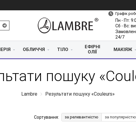
Графік роб
Пн - Пт: 9:
Сб - Вс: в
Замовлен
24/7
ЕФІРНІ
ЕРІЯ
ОБЛИЧЧЯ
ТІЛО
МАКІЯЖ
ОЛІЇ
льтати пошуку «Coul
Lambre
Результати пошуку «Couleurs»
Сортування:
за релевантністю
за популярністю