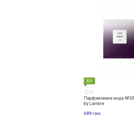
Хіт
2
Парфумована вода №204
by Lambre
689 грн.