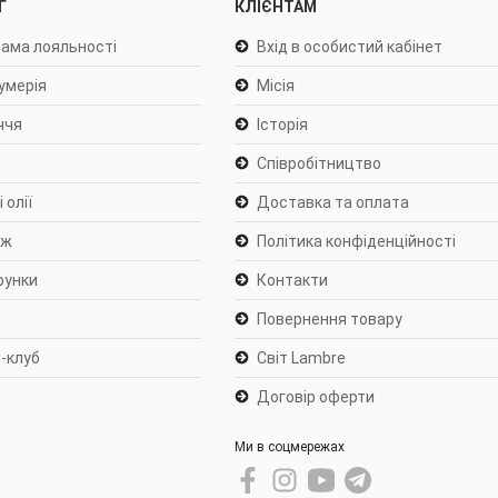
Г
КЛІЄНТАМ
ама лояльності
Вхід в особистий кабінет
умерія
Місія
ччя
Історія
Співробітництво
 олії
Доставка та оплата
яж
Політика конфіденційності
рунки
Контакти
Повернення товару
-клуб
Світ Lambre
Договір оферти
Ми в соцмережах