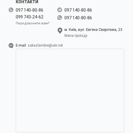
КОНТАКТИ
097 140-80-86
097 140-80-86
099 743-24-62
097 140-80-86
Передзвонити вам?
м. Київ, вул. Євгена Сверстюка, 23
Мапа проїзду
E-mail:
zakazlambre@ukr.net