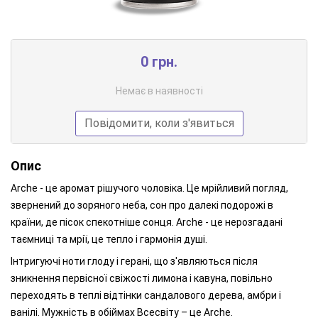
0 грн.
Немає в наявності
Повідомити, коли з'явиться
Опис
Arche - це аромат рішучого чоловіка. Це мрійливий погляд,
звернений до зоряного неба, сон про далекі подорожі в
країни, де пісок спекотніше сонця. Arche - це нерозгадані
таємниці та мрії, це тепло і гармонія душі.
Інтригуючі ноти глоду і герані, що з'являються після
зникнення первісної свіжості лимона і кавуна, повільно
переходять в теплі відтінки сандалового дерева, амбри і
ванілі. Мужність в обіймах Всесвіту – це Arche.