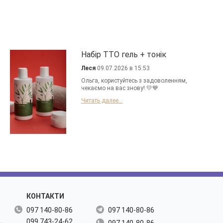
Набір TTO гель + тонік
Леся
09.07.2026 в 15:53
Ольга, користуйтесь з задоволенням,
чекаємо на вас знову! 💛💙
Читать далее...
КОНТАКТИ
097 140-80-86
097 140-80-86
099 743-24-62