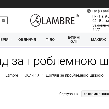
Графік роб
Пн - Пт: 9:
Сб - Вс: в
Замовлен
24/7
ЕФІРНІ
ЕРІЯ
ОБЛИЧЧЯ
ТІЛО
МАКІЯЖ
ОЛІЇ
яд за проблемною ш
Lambre
Обличчя
Догляд за проблемною шкірою
Сортування:
за популярністю