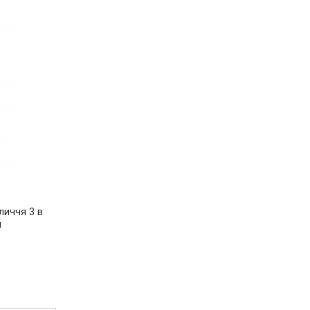
личчя 3 в
л