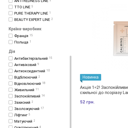
ANTI REDNESS LINE
2
TTO LINE
5
PURE THERAPY LINE
1
BEAUTY EXPERT LINE
2
Країна-виробник
Франція
15
Польща
1
Дія
Антибактеріальний
15
Антивіковий
9
Антиоксидантний
10
Новинка
Відбілюючий
2
Відновлюючий
18
Акція 1=2! Заспокійливи
Живильний
11
схильної до псоріазу L
Заспокійливий
14
(пробник)
52 грн.
Захисний
2
Зволожуючий
17
Ліфтинг
5
Матуючий
2
Освітлюючий
4