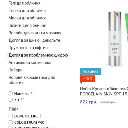
Гелі для обличчя
Тоніки для обличчя
Маски для обличчя
Пілінги для обличчя
Засоби для зняття макіяжу
Догляд за шиєю і декольте
Пружність та ліфтинг
Догляд за проблемною шкірою
Антивікова косметика
Набори
Новинка
Чоловіча косметика для
−18%
обличчя
Набір Крем відбілюючи
Новинка
11
PORCELAIN SKIN SPF 15 
очищуючий для обличч
Хіт
12
822 грн.
1 003 грн.
в 1 PURE THERAPY FACE 
Лінія
ml
OLIVE OIL LINE
5
COLOSTRUM PRO
1