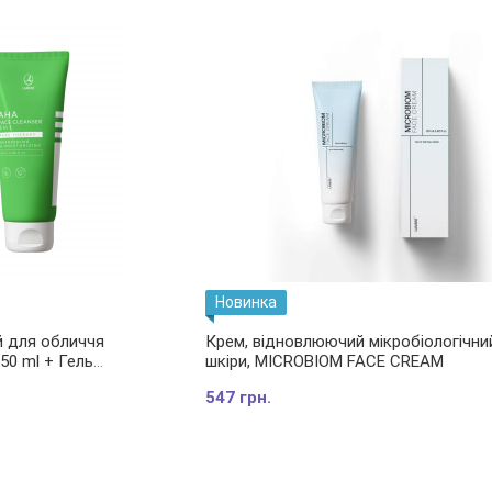
Новинка
й для обличчя
Крем, відновлюючий мікробіологічни
50 ml + Гель
шкіри, MICROBIOM FACE CREAM
я з АНА-кислотами 3
547 грн.
CLEANSER 3 IN 1 80