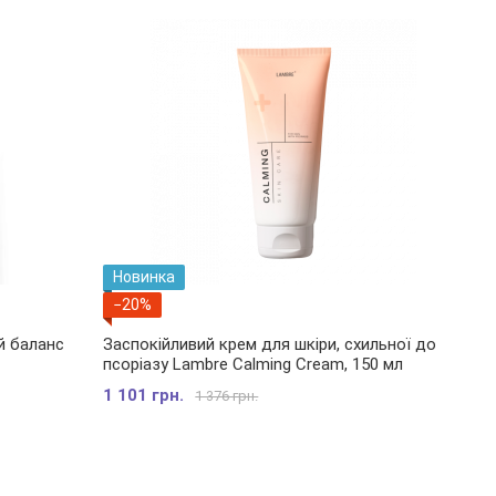
Новинка
−20%
й баланс
Заспокійливий крем для шкіри, схильної до
псоріазу Lambre Calming Cream, 150 мл
1 101 грн.
1 376 грн.