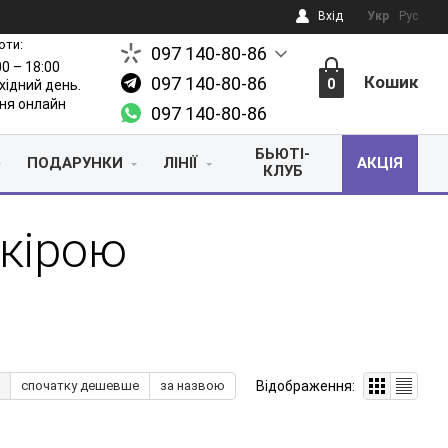
Вхід
Укр
Рус
оти:
097 140-80-86
00 – 18:00
Кошик
097 140-80-86
0
ихідний день.
ня онлайн
097 140-80-86
БЬЮТІ-
ПОДАРУНКИ
ЛІНІЇ
АКЦІЯ
КЛУБ
кірою
Відображення:
спочатку дешевше
за назвою