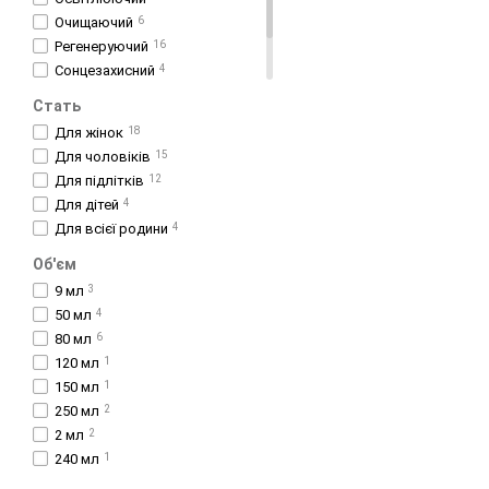
Очищаючий
6
Регенеруючий
16
Сонцезахисний
4
Тонізуючий
3
Стать
Протизапальний
17
Для жінок
18
Для чоловіків
15
Для підлітків
12
Для дітей
4
Для всієї родини
4
Об'єм
9 мл
3
50 мл
4
80 мл
6
120 мл
1
150 мл
1
250 мл
2
2 мл
2
240 мл
1