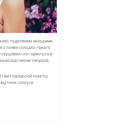
ітково-пудровими акордами,
я з появи солодко-гіркого
 «серцевих» нот криється в
лишає відгомони сандала,
 і життєрадісній кокетці.
відтінок спокуси.