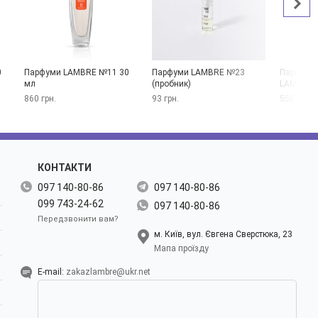
0
Парфуми LAMBRE №11 30
Парфуми LAMBRE №23
Парфумо
мл
(пробник)
LAMBRE 
860 грн.
93 грн.
556 грн.
КОНТАКТИ
097 140-80-86
097 140-80-86
099 743-24-62
097 140-80-86
Передзвонити вам?
м. Київ, вул. Євгена Сверстюка, 23
Мапа проїзду
E-mail:
zakazlambre@ukr.net