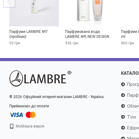
Парфуми LAMBRE №7
Парфумована вода
Парфуми 
(пробник)
LAMBRE №5 NEW DESIGN
ml
93 грн.
936 грн.
860 грн.
КАТАЛО
Прогр
Парф
© 2026 Офіційний інтернет-магазин LAMBRE - Україна
Обли
Приймаємо до оплати
Тіло
Мобільна версія
Ефірні
Макі