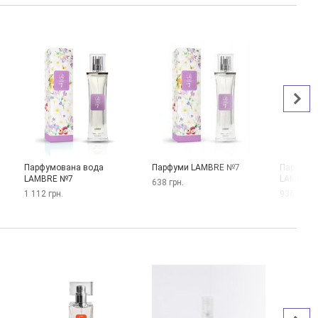
Парфумована вода
Парфуми LAMBRE №7
Парфумо
LAMBRE №7
LAMBRE 
638 грн.
1 112 грн.
936 грн.