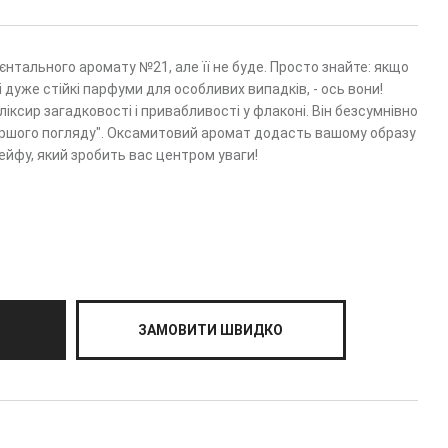
єнтального аромату №21, але її не буде. Просто знайте: якщо
і дуже стійкі парфуми для особливих випадків, - ось вони!
ксир загадковості і привабливості у флаконі. Він безсумнівно
ршого погляду". Оксамитовий аромат додасть вашому образу
ейфу, який зробить вас центром уваги!
ЗАМОВИТИ ШВИДКО