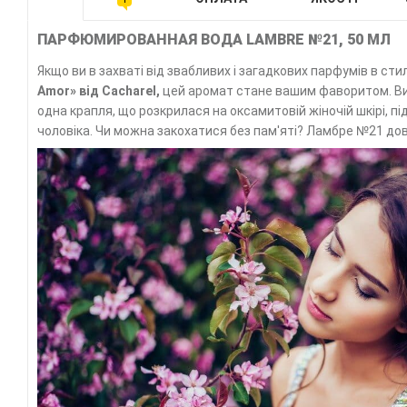
ПАРФЮМИРОВАННАЯ ВОДА LAMBRE №21, 50 МЛ
Якщо ви в захваті від звабливих і загадкових парфумів в сти
Amor»
від
Cacharel,
цей аромат стане вашим фаворитом. Ви
одна крапля, що розкрилася на оксамитовій жіночій шкірі, п
чоловіка. Чи можна закохатися без пам'яті? Ламбре №21 до