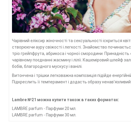
Чарівний еліксир жіночності та сексуальності іскриться кв
створюючи ауру свіжості і легкості. Знайомство починаєтьс
тріо грейпфрута, абрикоса і чорної смородини. Принадність
чарівному поєднанні жасмину і лілії. Кашеміровий шлейф за
бобів, благородного мускусу і ванілі.
Витончена і трішки легковажна композиція підійде енергійній
Підкреслить її темперамент і додасть образу ненав'язливий 
Lambre №21 можна купити також в таких форматах:
LAMBRE parfum - Парфуми 20 мл.
LAMBRE parfum - Парфуми 30 мл.