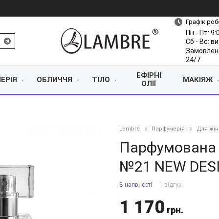
Графік роб
Пн - Пт: 9:
Сб - Вс: в
Замовлен
24/7
ЕФІРНІ
ЕРІЯ
ОБЛИЧЧЯ
ТІЛО
МАКІЯЖ
ОЛІЇ
Lambre
Парфумерія
Для жін
Парфумована
№21 NEW DES
В наявності
1 відгук
1 170
грн.