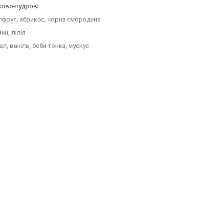
ково-пудрові
пфрут, абрикос, чорна смородина
ин, лілія
ал, ваніль, боби тонка, мускус