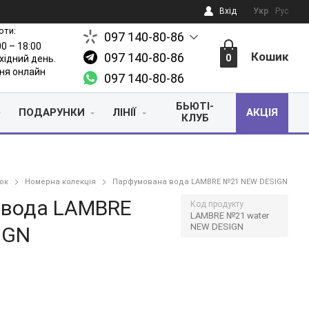
Вхід
Укр
Рус
оти:
097 140-80-86
00 – 18:00
Кошик
097 140-80-86
0
ихідний день.
ня онлайн
097 140-80-86
БЬЮТІ-
ПОДАРУНКИ
ЛІНІЇ
АКЦІЯ
КЛУБ
ок
Номерна колекція
Парфумована вода LAMBRE №21 NEW DESIGN
 вода LAMBRE
Код продукту
LAMBRE №21 water
NEW DESIGN
IGN