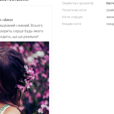
Сімейство ароматів
Квіт
Початкові ноти
грей
Ноти «серця»
жасм
лі
«Amor
Кінцеві ноти
санд
шуканий і ніжний. Всього
ідкорить серце будь-якого
водить, що це реально!