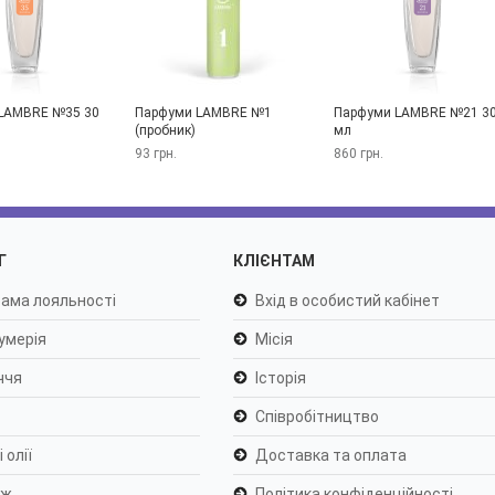
LAMBRE №35 30
Парфуми LAMBRE №1
Парфуми LAMBRE №21 3
(пробник)
мл
93 грн.
860 грн.
Г
КЛІЄНТАМ
ама лояльності
Вхід в особистий кабінет
умерія
Місія
ччя
Історія
Співробітництво
 олії
Доставка та оплата
яж
Політика конфіденційності