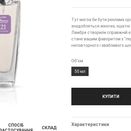
Тут могла би бути реклама орі
знадобляться жіночні, ошатні 
Ламбре створили справжній елі
стане вашим фаворитом з "пе
неповторного і звабливого шл
Об'єм
50 мл
КУПИТИ
Характеристики
СПОСІБ
СКЛАД
ЗАСТОСУВАННЯ