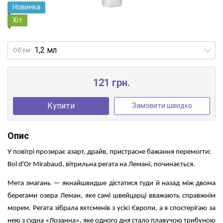
Новинка
Хіт
Об'єм:
121 грн.
Купити
Замовити швидко
Опис
У повітрі прозирає азарт, драйв, пристрасне бажання перемогти:
Bol d'Or Mirabaud, вітрильна регата на Лемані, починається.
Мета змагань — якнайшвидше дістатися туди й назад між двома
берегами озера Леман, яке самі швейцарці вважають справжнім
морем. Регата зібрала яхтсменів з усієї Європи, а я спостерігаю за
нею з судна «Лозанна», яке одного дня стало плавучою трибуною