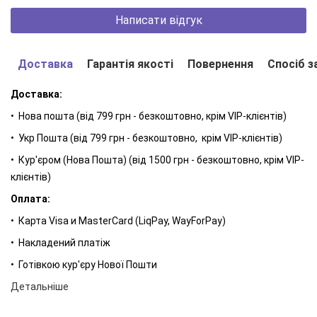
Написати відгук
Доставка
Гарантія якості
Повернення
Спосіб з
Доставка:
• Нова пошта (від 799 грн - безкоштовно, крім VIP-клієнтів)
• Укр Пошта (від 799 грн - безкоштовно, крім VIP-клієнтів)
Регата закінчилася, і захід сонця я зустрічаю в Монтре -
• Кур'єром (Нова Пошта) (від 1500 грн - безкоштовно, крім VIP-
найкрасивішому місті на березі Лемана. Озеро переливається
клієнтів)
всіма відтінками фіолетового, а сама вода дає безпрецедентне
Оплата:
відчуття спокою та свободи.
• Карта Visa и MasterCard (LiqPay, WayForPay)
ДЛЯ КОГО?
• Накладений платіж
Сподобається тим, хто віддає перевагу
.
Aventus, Creed
• Готівкою кур'єру Нової Пошти
Колекція NOTES
Детальніше
Ми всі зіткані з маленьких історій, які трапилися з нами або які