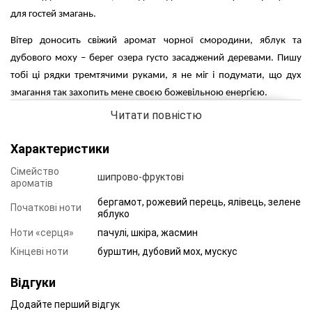
для гостей змагань.
Вітер доносить свіжий аромат чорної смородини, яблук та
дубового моху – берег озера густо засаджений деревами. Пишу
тобі ці рядки тремтячими руками, я не міг і подумати, що дух
змагання так захопить мене своєю божевільною енергією.
Читати повністю
ХАРАКТЕРИСТИКА АРОМАТУ
Сімейство ароматів: шипрово-фруктові.
Характеристики
Сімейство
Верхні ноти: бергамот, рожевий перець, ялівець, зелене яблуко.
шипрово-фруктові
ароматів
Ноти «серця»: пачули, шкіра, жасмин.
бергамот, рожевий перець, ялівець, зелене
Початкові ноти
яблуко
Базові ноти: бурштин, дубовий мох, мускус.
Ноти «серця»
пачулі, шкіра, жасмин
Кінцеві ноти
бурштин, дубовий мох, мускус
Відгуки
Додайте перший відгук