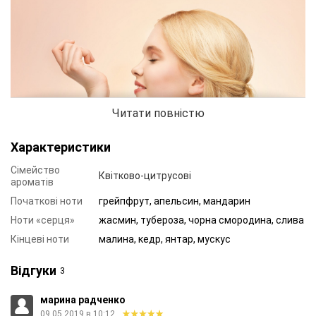
Читати повністю
Характеристики
Сімейство
Квітково-цитрусові
ароматів
Початкові ноти
грейпфрут, апельсин, мандарин
Ноти «серця»
жасмин, тубероза, чорна смородина, слива
Іскристі цитрусові нотки заряджають енергією і мотивують
Кінцеві ноти
малина, кедр, янтар, мускус
на нові звершення. Запашні акорди жасмину, туберози і чорної
смородини наповнюють спрагою нових пригод. Фінальна
Відгуки
3
нота мускусу додає дрібку пристрасті з благородним
марина радченко
відтінком кедра і хвилюючого бурштину.
09.05.2019 в 10:12