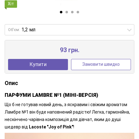
Хіт
Об'єм:
93 грн.
Купити
Замовити швидко
Опис
ПАРФУМИ LAMBRE №1 (МІНІ-ВЕРСІЯ)
Що б не готував новий день, з яскравим і свіжим ароматом
Ламбре №1 він буде наповнений радістю! Легка, гармонійна,
нескінчено чарівна композиція для дівчат, яким до душі
шедевр від
Lacoste "Joy of Pink"
!