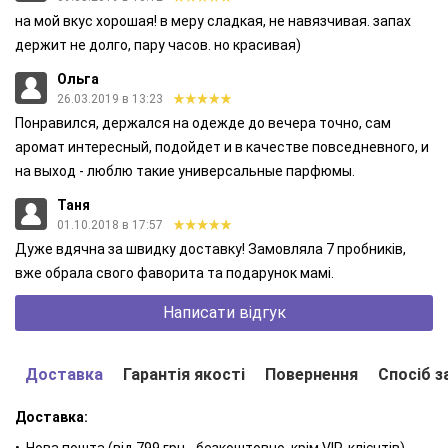
Здається, парфумери вирішили створити унікальне
на мой вкус хорошая! в меру сладкая, не навязчивая. запах
поєднання для тих, хто хоче купити парфуми-настрій. Наші
держит не долго, пару часов. но красивая)
будні та свята, романтичне побачення, приємна зустріч з
Ольга
подругами - звучання цього аромату зробить будь-яку подію
26.03.2019 в 13:23
особливою. Запашний шлейф дарує насолоду і ненав'язливо
Понравился, держался на одежде до вечера точно, сам
нагадує, як багато в житті прекрасного.
аромат интересный, подойдет и в качестве повседневного, и
на выход - люблю такие универсальные парфюмы.
Аромат Lambre №1 доступний також в таких форматах:
Таня
Парфуми (Parfum) - 20 мл.
01.10.2018 в 17:57
Дуже вдячна за швидку доставку! Замовляла 7 пробників,
Парфумована вода (Eau de parfum) - 50 мл.
вже обрала свого фаворита та подарунок мамі.
Написати відгук
Доставка
Гарантія якості
Повернення
Спосіб з
Доставка:
• Нова пошта (від 799 грн - безкоштовно, крім VIP-клієнтів)