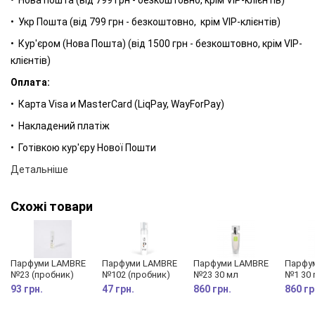
• Укр Пошта (від 799 грн - безкоштовно, крім VIP-клієнтів)
• Кур'єром (Нова Пошта) (від 1500 грн - безкоштовно, крім VIP-
клієнтів)
Оплата:
• Карта Visa и MasterCard (LiqPay, WayForPay)
• Накладений платіж
• Готівкою кур'єру Нової Пошти
Детальніше
Схожі товари
Парфуми LAMBRE
Парфуми LAMBRE
Парфуми LAMBRE
Парфу
№23 (пробник)
№102 (пробник)
№23 30 мл
№1 30 
93 грн.
47 грн.
860 грн.
860 гр