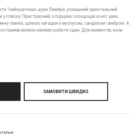
ти "найошатніші» духи Ламбре, розкішний орієнтальний
у списку. Пристрасний, з порцією солодощів із нот дині,
ину і ванілі, щіпкою загадки з мускусом, сандалом і амброю. А
кох пшиків можна сміливо робити один. Для моментів, коли
ЗАМОВИТИ ШВИДКО
нтальні