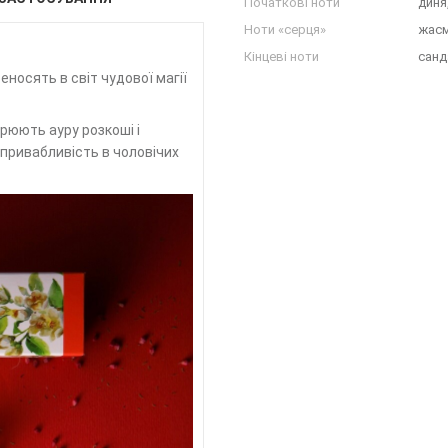
Початкові ноти
диня
Ноти «серця»
жасм
Кінцеві ноти
санд
носять в світ чудової магії
рюють ауру розкоші і
 привабливість в чоловічих