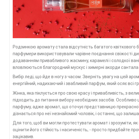
Родзинкою аромату стала відсутність багатого квіткового б
парфумери використовували чарівне поєднання свіжості дині
додаванням привабливого жасмину, карамелі і солодкої вані
вловлюються благородний мускус і химерні акорди сантала
Вибір леді, що йде в ногу з часом. Зверніть увагу на цей аро
енергійний, надихаючий і звабливий парфум, який осяє всі гр
Жінка, яка піклується про свою красу і привабливість, з ве
підходить до питання вибору необхідних засобів. Особливо
парфуму, адже аромат, що оточує представницю прекрасної 
дізнається про неї незнайомий чоловік, і останнє, що залишає
Для того, щоб ви могли протестувати аромат і зрозуміти, як 
оцінити його стійкість і насиченість, - просто придбайте пр
зацікавив.