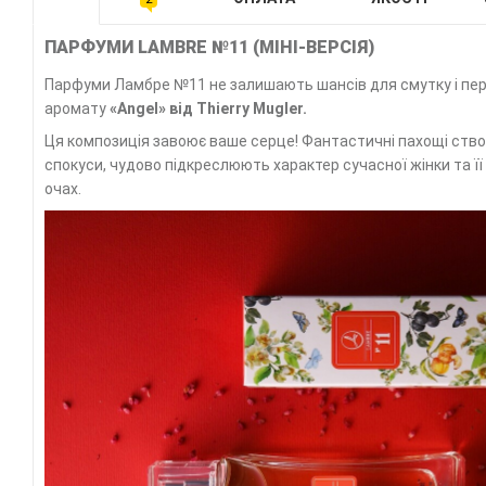
ПАРФУМИ LAMBRE №11 (МІНІ-ВЕРСІЯ)
Парфуми Ламбре №11 не залишають шансів для смутку і пере
аромату
«Angel»
від
Thierry Mugler.
Ця композиція завоює ваше серце! Фантастичні пахощі ство
спокуси, чудово підкреслюють характер сучасної жінки та її
очах.