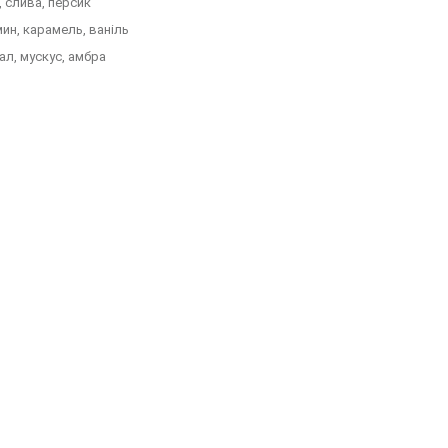
, слива, персик
ин, карамель, ваніль
ал, мускус, амбра