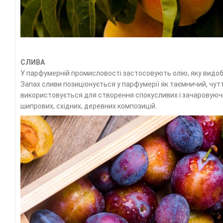
СЛИВА
У парфумерній промисловості застосовують олію, яку видобу
Запах сливи позиціонується у парфумерії як таємничий, чутт
використовується для створення спокусливих і зачаровуючи
шипрових, східних, деревних композицій.