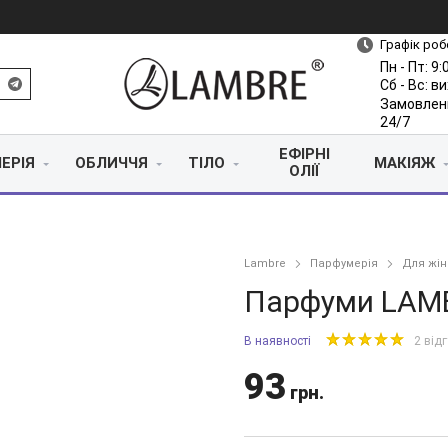
Графік роб
Пн - Пт: 9:
Сб - Вс: в
Замовлен
24/7
ЕФІРНІ
ЕРІЯ
ОБЛИЧЧЯ
ТІЛО
МАКІЯЖ
ОЛІЇ
Lambre
Парфумерія
Для жін
Парфуми LAMB
В наявності
2 від
93
грн.