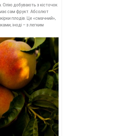
. Олію добувають з кісточок
й має сам фрукт. Абсолют
кірки плодів. Це «смачний»,
ами, іноді – з легким