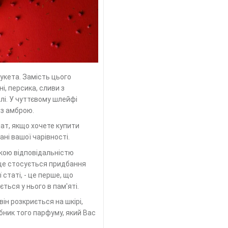
укета. Замість цього
, персика, сливи з
лі. У чуттєвому шлейфі
 з амброю.
мат, якщо хочете купити
ані вашої чарівності.
ликою відповідальністю
 це стосується придбання
статі, - це перше, що
ться у нього в пам'яті.
він розкриється на шкірі,
обник того парфуму, який Вас