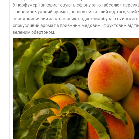
У парфумерії використовують ефірну олію і абсолют персика
і, вона має чудовий аромат, значно сильніший від того, яки
передає звичний запах персика, адже видобувають його зі ш
спокусливий аромат з приємним медовим і фруктовим відтінк
зеленим обертоном.