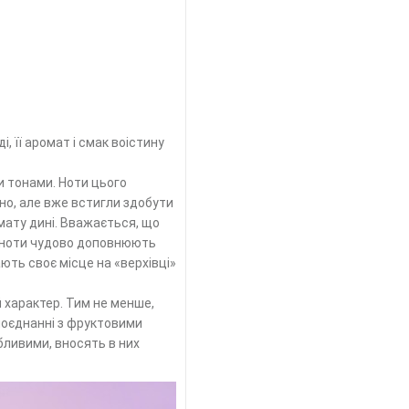
, її аромат і смак воістину
и тонами. Ноти цього
но, але вже встигли здобути
мату дині. Вважається, що
Її ноти чудово доповнюють
ють своє місце на «верхівці»
й характер. Тим не менше,
поєднанні з фруктовими
бливими, вносять в них