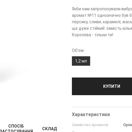
Якби нам запропонували вибра
аромат №11 однозначно був би 
персику, сливи, карамелі, жасм
ще дуже стійкий: замість кіль
Королева - тільки ти!
Об'єм
1,2 мл
КУПИТИ
Характеристики
Сімейство ароматів
Оріє
СПОСІБ
СКЛАД
ЗАСТОСУВАННЯ