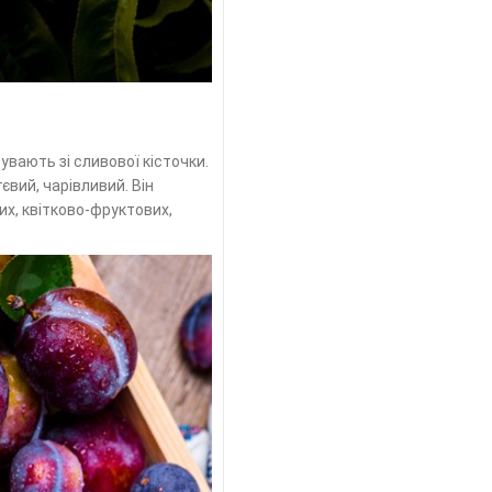
вають зі сливової кісточки.
євий, чарівливий. Він
х, квітково-фруктових,