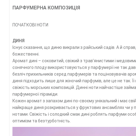
ПАРФУМЕРНА КОМПОЗИЦІЯ
ПОЧАТКОВІ НОТИ
ДИНЯ
Існує сказання, що диню викрали з райський садів. А й справді
божественні.
Аромат дині – соковитий, свіжий з трав’янистими і медовим
сонячного плоду використовуються у парфумерії не так дав
безліч прихильників серед парфумерів та поціновувачів аро
диня підходить лише для жіночий парфумів, але це не так. 
свіжість морських композицій. Динні ноти найчастіше займа
парфумерної піраміди.
Кожен аромат з запахом дині по-своєму унікальний і має сві
найкраще диня розкривається у фруктових ансамблях чи у 
нотами. Свіжість і солодкий смак дині роблять парфуми осо
оптимізм та безтурботність.