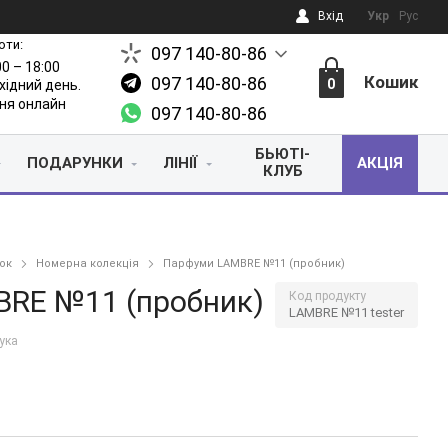
Вхід
Укр
Рус
оти:
097 140-80-86
00 – 18:00
Кошик
097 140-80-86
0
ихідний день.
ня онлайн
097 140-80-86
БЬЮТІ-
ПОДАРУНКИ
ЛІНІЇ
АКЦІЯ
КЛУБ
ок
Номерна колекція
Парфуми LAMBRE №11 (пробник)
RE №11 (пробник)
Код продукту
LAMBRE №11 tester
гука