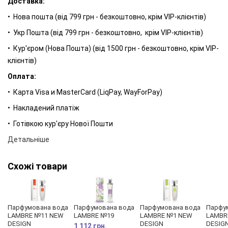
Доставка:
поєднання для тих, хто хоче купити парфуми-настрій. Наші
• Нова пошта (від 799 грн - безкоштовно, крім VIP-клієнтів)
будні та свята, романтичне побачення, приємна зустріч з
• Укр Пошта (від 799 грн - безкоштовно, крім VIP-клієнтів)
подругами - звучання цього аромату зробить будь-яку подію
особливою. Запашний шлейф дарує насолоду і ненав'язливо
• Кур'єром (Нова Пошта) (від 1500 грн - безкоштовно, крім VIP-
нагадує, як багато в житті прекрасного.
клієнтів)
Оплата:
Аромат Lambre №1 також можна купити в таких форматах:
• Карта Visa и MasterCard (LiqPay, WayForPay)
Парфуми (Parfum) - 1,2 мл;
• Накладений платіж
Парфуми (Parfum) - 20 мл
• Готівкою кур'єру Нової Пошти
Детальніше
Схожі товари
Парфумована вода
Парфумована вода
Парфумована вода
Парфу
LAMBRE №11 NEW
LAMBRE №19
LAMBRE №1 NEW
LAMBR
DESIGN
DESIGN
DESIG
1 112 грн.