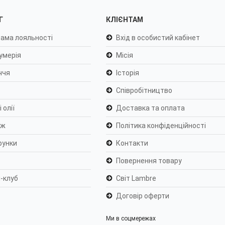
Г
КЛІЄНТАМ
ама лояльності
Вхід в особистий кабінет
умерія
Місія
ччя
Історія
Співробітництво
 олії
Доставка та оплата
яж
Політика конфіденційності
рунки
Контакти
Повернення товару
-клуб
Світ Lambre
Договір оферти
Ми в соцмережах