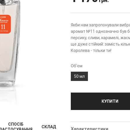
грн.
Якби нам запропонували вибра
аромат №11 однозначно був би 
персику, сливи, карамелі, жасм
ще дуже стійкий: замість кіль
Королева - тільки ти!
Об'єм
50 мл
КУПИТИ
СПОСІБ
СКЛАД
Характеристики
ЗАСТОСУВАННЯ