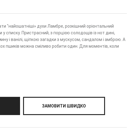
ти "найошатніші» духи Ламбре, розкішний орієнтальний
у списку. Пристрасний, з порцією солодощів із нот дині,
ину і ванілі, щіпкою загадки з мускусом, сандалом і амброю. А
кох пшиків можна сміливо робити один. Для моментів, коли
ЗАМОВИТИ ШВИДКО