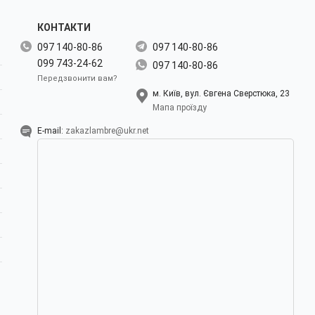
КОНТАКТИ
097 140-80-86
097 140-80-86
099 743-24-62
097 140-80-86
Передзвонити вам?
м. Київ, вул. Євгена Сверстюка, 23
Мапа проїзду
E-mail:
zakazlambre@ukr.net