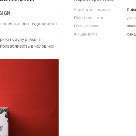
Сімейство ароматів
Оріє
SIGN
Початкові ноти
диня
носять в світ чудової магії
Ноти «серця»
жасм
Кінцеві ноти
санд
рюють ауру розкоші і
 привабливість в чоловічих