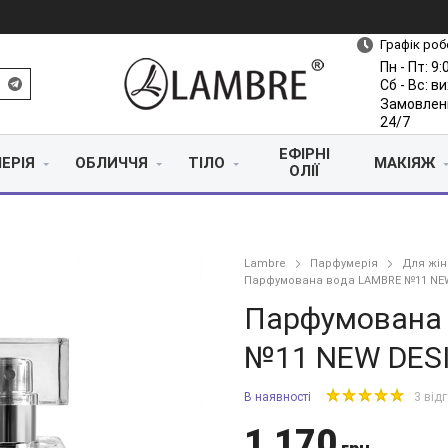
Графік роб
Пн - Пт: 9:
Сб - Вс: в
Замовлен
24/7
ЕФІРНІ
ЕРІЯ
ОБЛИЧЧЯ
ТІЛО
МАКІЯЖ
ОЛІЇ
Lambre
Парфумерія
Для жін
Парфумована вода LAMBRE №11 NE
Парфумована
№11 NEW DES
В наявності
3 від
1 170