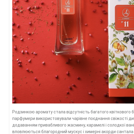
Родзинкою аромату стала відсутність багатого квіткового б
парфумери використовували чарівне поєднання свіжості дині
додаванням привабливого жасмину, карамелі і солодкої вані
вловлюються благородний мускус і химерні акорди сантала