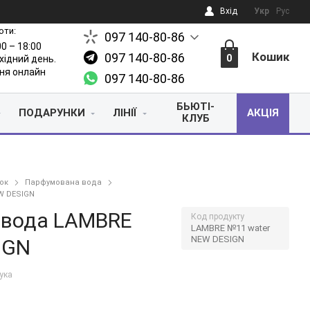
Вхід
Укр
Рус
оти:
097 140-80-86
00 – 18:00
Кошик
097 140-80-86
0
ихідний день.
ня онлайн
097 140-80-86
БЬЮТІ-
ПОДАРУНКИ
ЛІНІЇ
АКЦІЯ
КЛУБ
ок
Парфумована вода
W DESIGN
 вода LAMBRE
Код продукту
LAMBRE №11 water
NEW DESIGN
IGN
гука