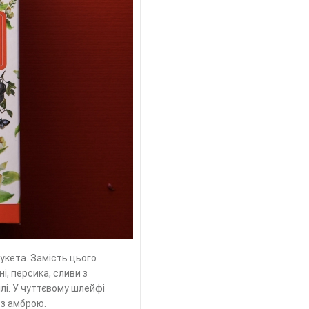
укета. Замість цього
, персика, сливи з
лі. У чуттєвому шлейфі
 з амброю.