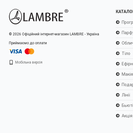
КАТАЛО
Прогр
Парф
© 2026 Офіційний інтернет-магазин LAMBRE - Україна
Обли
Приймаємо до оплати
Тіло
Мобільна версія
Ефірні
Макі
Пода
Лінії
Бьюті
Акція