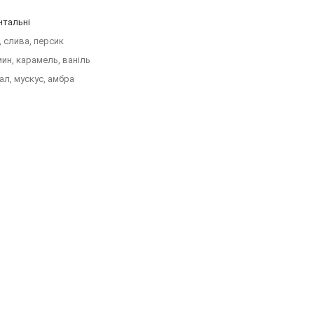
нтальні
, слива, персик
ин, карамель, ваніль
ал, мускус, амбра