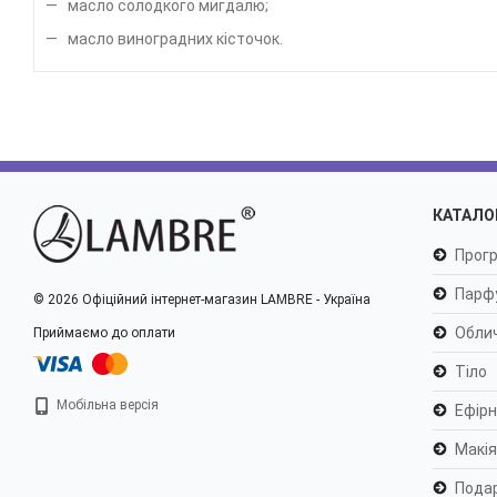
масло солодкого мигдалю;
масло виноградних кісточок.
КАТАЛО
Прогр
Парф
© 2026 Офіційний інтернет-магазин LAMBRE - Україна
Обли
Приймаємо до оплати
Тіло
Мобільна версія
Ефірні
Макі
Пода