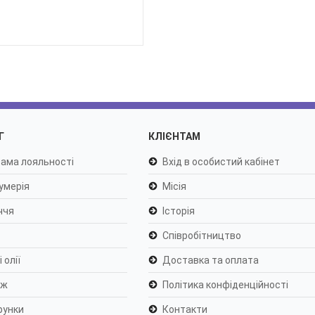
Г
КЛІЄНТАМ
ама лояльності
Вхід в особистий кабінет
умерія
Місія
ччя
Історія
Співробітництво
 олії
Доставка та оплата
яж
Політика конфіденційності
рунки
Контакти