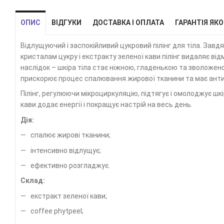
ОПИС
ВІДГУКИ
ДОСТАВКА І ОПЛАТА
ГАРАНТІЯ ЯКО
Відлущуючий і заспокійливий цукровий пілінг для тіла. Зав
кристалам цукру і екстракту зеленої кави пілінг видаляє відме
наслідок – шкіра тіла стає ніжною, гладенькою та зволожен
прискорює процес спалювання жирової тканини та має анти
Пілінг, регулюючи мікроциркуляцію, підтягує і омолоджує шк
кави додає енергії і покращує настрій на весь день.
Дія:
спалює жирові тканини;
інтенсивно відлущує;
ефективно розгладжує.
Склад:
екстракт зеленої кави;
coffee phytpeel;