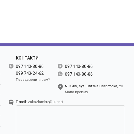
КОНТАКТИ
097 140-80-86
097 140-80-86
099 743-24-62
097 140-80-86
Передзвонити вам?
м. Київ, вул. Євгена Сверстюка, 23
Мапа проїзду
E-mail:
zakazlambre@ukr.net