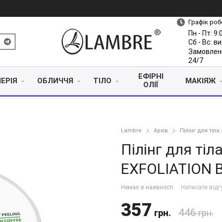
Графік роб
Пн - Пт: 9:
Сб - Вс: в
Замовлен
24/7
ЕФІРНІ
ЕРІЯ
ОБЛИЧЧЯ
ТІЛО
МАКІЯЖ
ОЛІЇ
Lambre
Архів
Пілінг для тіл
Пілінг для ті
EXFOLIATION 
Немає в наявності
Написати відг
357
446
грн.
грн.