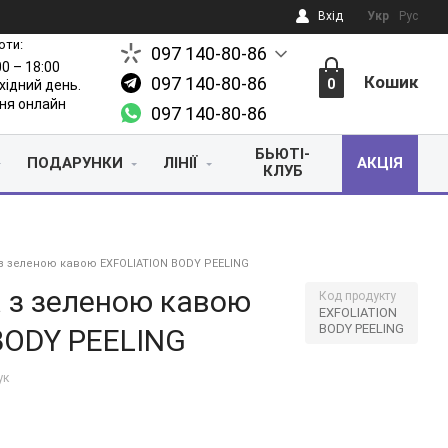
Вхід
Укр
Рус
оти:
097 140-80-86
00 – 18:00
Кошик
097 140-80-86
0
ихідний день.
ня онлайн
097 140-80-86
БЬЮТІ-
ПОДАРУНКИ
ЛІНІЇ
АКЦІЯ
КЛУБ
а з зеленою кавою EXFOLIATION BODY PEELING
ла з зеленою кавою
Код продукту
EXFOLIATION
BODY PEELING
BODY PEELING
ук