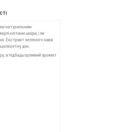
СТІ
дяки натуральним
рлі клітини шкіри, і як
ою. Екстракт зеленого кава
целюлітну дію.
іру, а підбадьорливий аромат