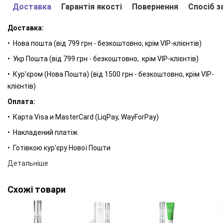
Доставка
Гарантія якості
Повернення
Спосіб з
фотостаріння.
⠀
Доставка:
Здається, можна купити аптечну ампулу і наносити на шкіру.
• Нова пошта (від 799 грн - безкоштовно, крім VIP-клієнтів)
Але є складність: вітамін С дуже крихкий і швидко
• Укр Пошта (від 799 грн - безкоштовно, крім VIP-клієнтів)
окислюється. Тому в сироватці Lambre Morning Miracle він
знаходиться «в компанії» стабілізуючих компонентів,
• Кур'єром (Нова Пошта) (від 1500 грн - безкоштовно, крім VIP-
наприклад, глікозида. На відміну від L-аскорбінової кислоти,
клієнтів)
яка зустрічається в дешевій косметиці, стабілізована
Оплата:
формула діє м'якше й ефективніше.
• Карта Visa и MasterCard (LiqPay, WayForPay)
Унікальна сироватка створена спеціально для Вас.
• Накладений платіж
Поглянувши в дзеркало після пробудження, Ви будете
насолоджуватися станом Вашої шкіри.
• Готівкою кур'єру Нової Пошти
Детальніше
Схожі товари