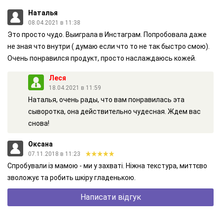
і УФ-випромінювання. З'являється відчуття стягнутості,
Наталья
лущення, виступають веснянки та пігментні плями. Щоб
08.04.2021 в 11:38
зберегти красу, додайте до основного догляду додаткові
Это просто чудо. Выиграла в Инстаграм. Попробовала даже
засоби. Наприклад, активну сироватку Morning Miracle з
не зная что внутри ( думаю если что то не так быстро смою).
вітаміном С і комплексом Aquaxyl (поєднання глюкози пшениці
Очень понравился продукт, просто наслаждаюсь кожей.
та ксиліту з деревини берези).
Леся
Чому вітамін С - цінний інгредієнт антивікової косметики?
18.04.2021 в 11:59
Вчені продовжують шукати інноваційні компоненти для
Наталья, очень рады, что вам понравилась эта
омолодження шкіри. Але є перевірені часом інгредієнти,
сыворотка, она действительно чудесная. Ждем вас
наприклад, вітамін С. Це потужний антиоксидант, знахідка
снова!
для обличчя та шиї з ознаками старіння:
• активізує вироблення колагену;
Оксана
07.11.2018 в 11:23
• зміцнює шкіру і повертає їй пружність;
Спробували із мамою - ми у захваті. Ніжна текстура, миттєво
• допомагає розгладити зморшки, уповільнюючи появу нових;
зволожує та робить шкіру гладенькою.
• освітлює пігментні плями і веснянки за рахунок блокування
Написати відгук
вироблення меланіну;
• підсилює захисні властивості шкіри та бореться з ознаками