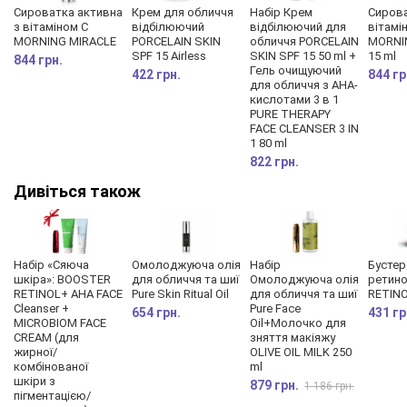
Сироватка активна
Крем для обличчя
Набір Крем
Сирова
з вітаміном C
відбілюючий
відбілюючий для
вітамі
MORNING MIRACLE
PORCELAIN SKIN
обличчя PORCELAIN
MORNI
SPF 15 Airless
SKIN SPF 15 50 ml +
15 ml
844 грн.
Гель очищуючий
422 грн.
844 гр
для обличчя з АНА-
Результати досліджень.
кислотами 3 в 1
PURE THERAPY
Сироватка помітно покращує стан шкіри вже після першого
FACE CLEANSER 3 IN
1 80 ml
застосування. Щоденне використання гарантує
822 грн.
тривалий ефективний захист від зморшок. Щоденне
Дивіться також
застосування сироватки запобігає появі нових зморшок.
• 100% зволоження шкіри протягом 3 годин після
застосування;
Набір «Сяюча
Омолоджуюча олія
Набір
Бустер
• 65% респондентів відзначили моментальний ліфтинг-ефект;
шкіра»: BOOSTER
для обличчя та шиї
Омолоджуюча олія
ретин
RETINOL+ AHA FACE
Pure Skin Ritual Oil
для обличчя та шиї
RETIN
• помітно зволожена та гладка шкіра після 3 тижнів
Cleanser +
Pure Face
654 грн.
431 гр
регулярного використання сироватки, на думку 95% жінок.
MICROBIOM FACE
Oil+Молочко для
CREAM (для
зняття макіяжу
АКТИВНІ ІНГРЕДІЄНТИ
жирної/
OLIVE OIL MILK 250
комбінованої
ml
шкіри з
879 грн.
1 186 грн.
пігментацією/