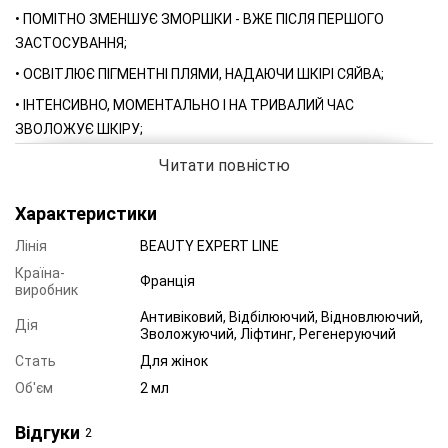
• ПОМІТНО ЗМЕНШУЄ ЗМОРШКИ - ВЖЕ ПІСЛЯ ПЕРШОГО
ЗАСТОСУВАННЯ;
• ОСВІТЛЮЄ ПІГМЕНТНІ ПЛЯМИ, НАДАЮЧИ ШКІРІ СЯЙВА;
• ІНТЕНСИВНО, МОМЕНТАЛЬНО І НА ТРИВАЛИЙ ЧАС
ЗВОЛОЖУЄ ШКІРУ;
• КОМФОРТНЕ, ОКСАМИТОВЕ ВІДЧУТТЯ НА ШКІРІ.
Читати повністю
Характеристики
Лінія
BEAUTY EXPERT LINE
Країна-
Франція
виробник
Антивіковий, Відбілюючий, Відновлюючий,
Дія
Зволожуючий, Ліфтинг, Регенеруючий
Стать
Для жінок
Об'єм
2 мл
Відгуки
2
У спекотні та сонячні дні шкіра страждає від зневоднення