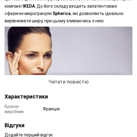
компанії
IKEDA
. До його складу входять запатентовані
сферичні мікрогранули
Spherica
, які дозволяють ідеально
вирівнювати шкіру, при цьому зливаючись з нею.
Читати повністю
Характеристики
Країна-
Франція
виробник
Світловідбиваючі пігменти, що знаходяться в
Відгуки
тональній основі MATTING MAKE-UP, збирають і відбивають
світло, утворюючи оптичний ліфтинговий ефект. Забезпечує
Додайте перший відгук