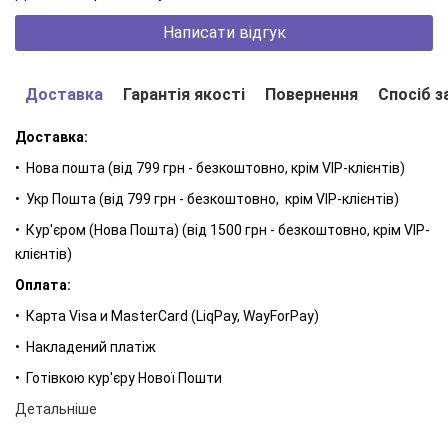
тривалий матовий ефект, запобігаючи появі жирного
Написати відгук
блиску на поверхні шкіри. За допомогою тонального крему
«MATTING MAKE-UP» можна не тільки вирівняти тон і рельєф
шкіри, але й забезпечити їй необхідний догляд.
Доставка
Гарантія якості
Повернення
Спосіб з
Доставка:
• Нова пошта (від 799 грн - безкоштовно, крім VIP-клієнтів)
• Укр Пошта (від 799 грн - безкоштовно, крім VIP-клієнтів)
• Кур'єром (Нова Пошта) (від 1500 грн - безкоштовно, крім VIP-
клієнтів)
Оплата:
• Карта Visa и MasterCard (LiqPay, WayForPay)
• Накладений платіж
• Готівкою кур'єру Нової Пошти
Тональні засоби LAMBRE®
Детальніше
Мають упаковку Airless - напівпрозору високоякісну упаковку,