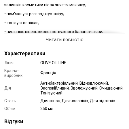
залишків косметики після зняття макіяжу;
• пом'якшує і розгладжує шкіру;
• тонізує і освіжає;
• вирівнює рівень кислотно-лужного балансу шкіри;
Читати повністю
• шкіра стає набагато більш гладкою і зволоженою;
• не викликає подразнень.
Характеристики
Лінія
OLIVE OIL LINE
Країна-
Франція
виробник
Антибактеріальний, Відновлюючий,
Дія
Заспокійливий, Зволожуючий, Очищаючий,
Тонізуючий
Стать
Для жінок, Для чоловіків, Для підлітків
Об'єм
250 мл
Відгуки