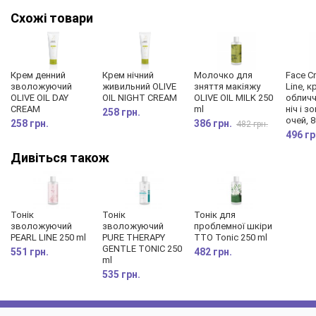
Схожі товари
Крем денний
Крем нічний
Молочко для
Face Cr
зволожуючий
живильний OLIVE
зняття макіяжу
Line, 
OLIVE OIL DAY
OIL NIGHT CREAM
OLIVE OIL MILK 250
обличчя
CREAM
ml
ніч і 
258 грн.
очей, 
258 грн.
386 грн.
482 грн.
496 гр
Дивіться також
Нова покращена формула забезпечить інтенсивне й тривале
зволоження вашої шкіри. Завдяки приємній консистенції
шкіра стає оксамитовою на дотик. Ніжний квітково-пудровий
Тонік
Тонік
Тонік для
зволожуючий
зволожуючий
проблемної шкіри
аромат робить процес догляду ще приємнішим. Шкіра,
PEARL LINE 250 ml
PURE THERAPY
TTO Tonic 250 ml
що перебуває під дбайливим захистом OLIVE OIL LINE, сяятиме
GENTLE TONIC 250
551 грн.
482 грн.
ml
енергією та свіжістю.
535 грн.
Косметику OLIVE OIL LINE можна застосовувати