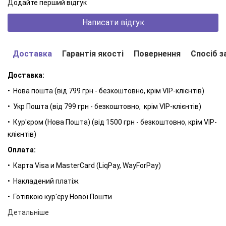
Додайте перший відгук
Щоб перевірити теорію на практиці, використовуйте тонік
Написати відгук
мінімум протягом 28 днів. Потім порівняйте результат «до» і
«після». Посвіжилий вигляд обличчя з рівномірним тоном -
Доставка
Гарантія якості
Повернення
Спосіб з
результат, з яким не посперечаєшся. Комплексне
застосування препаратів з лінії OLIVE OIL LINE позитивно
Доставка:
впливає на загальний стан шкіри, сприяючи поліпшенню її
• Нова пошта (від 799 грн - безкоштовно, крім VIP-клієнтів)
зовнішнього вигляду. Тому після застосування тоніка радимо
використовувати крем з тієї ж косметичної лінії.
• Укр Пошта (від 799 грн - безкоштовно, крім VIP-клієнтів)
• Кур'єром (Нова Пошта) (від 1500 грн - безкоштовно, крім VIP-
клієнтів)
ОЛИВКОВА ЛІНІЯ LAMBRE
Оплата:
Косметична лінія засобів, створена на основі найбільш цінних
• Карта Visa и MasterCard (LiqPay, WayForPay)
компонентів: оливкової олії, протеїнів пшениці, екстракту
лаванди, зволожуючих і регенеруючих активних речовин.
• Накладений платіж
• Готівкою кур'єру Нової Пошти
Детальніше