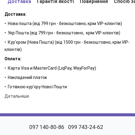
Доставка
Гарантія якості
Повернення
Спосіб з
застосування. Ефективна підтримка організму в боротьбі з
інфекціями, запальними процесами і висипом вугрів.
Доставка:
Приємний пряний аромат знімає напругу і допомагає
• Нова пошта (від 799 грн - безкоштовно, крім VIP-клієнтів)
боротися зі стресом.
• Укр Пошта (від 799 грн - безкоштовно, крім VIP-клієнтів)
TTO крем-гель для локального використання
• Кур'єром (Нова Пошта) (від 1500 грн - безкоштовно, крім VIP-
• Знімає подразнення і почервоніння на шкірі;
клієнтів)
• має протизапальні, антибактеріальні, противірусні, та
Оплата:
регенеруючі властивості;
• Карта Visa и MasterCard (LiqPay, WayForPay)
• зволожує шкіру;
• Накладений платіж
• покращує зовнішній вигляд шкіри завдяки усуненню
• Готівкою кур'єру Нової Пошти
вугрових висипів;
Детальніше
• делікатно звужує пори, редукує вугри, скорочує
себорейні виділення;
• регулює роботу сальних залоз.
097 140-80-86
099 743-24-62