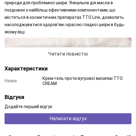
природи для проблемної шкіри. Унікальна дія масла в
поєднанні з найбільш ефективними компонентами, що
містяться в косметичних препаратах TTO Line, дозволить
насолоджуватися здоров'ям і красою гладкої шкіри в будь-
якому віці.
Читати повністю
Характеристики
Крем-гель проти вугрової висипки TTO
Назва
CREAM
Відгуки
Додайте перший відгук
Написати відгук
Олія австралійського чайного дерева має потужну
антибактеріальну та протизапальну дію. Для широкого