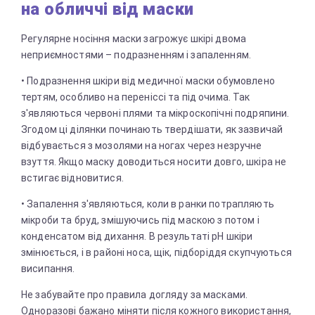
на обличчі від маски
Регулярне носіння маски загрожує шкірі двома
неприємностями – подразненням і запаленням.
• Подразнення шкіри від медичної маски обумовлено
тертям, особливо на переніссі та під очима. Так
з'являються червоні плями та мікроскопічні подряпини.
Згодом ці ділянки починають твердішати, як зазвичай
відбувається з мозолями на ногах через незручне
взуття. Якщо маску доводиться носити довго, шкіра не
встигає відновитися.
• Запалення з'являються, коли в ранки потрапляють
мікроби та бруд, змішуючись під маскою з потом і
конденсатом від дихання. В результаті pH шкіри
змінюється, і в районі носа, щік, підборіддя скупчуються
висипання.
Не забувайте про правила догляду за масками.
Одноразові бажано міняти після кожного використання,