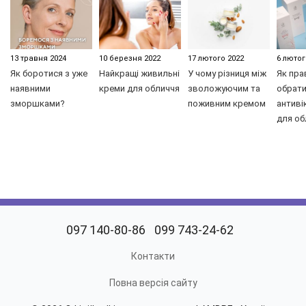
13 травня 2024
10 березня 2022
17 лютого 2022
6 лютог
Як боротися з уже
Найкращі живильні
У чому різниця між
Як пра
наявними
креми для обличчя
зволожуючим та
обрати
зморшками?
поживним кремом
антиві
для об
097 140-80-86
099 743-24-62
Контакти
Повна версія сайту