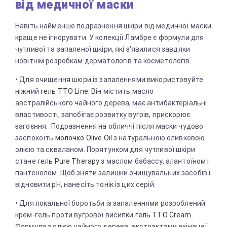
від медичної маски
Навіть найменше подразнення шкіри від медичної маски
краще не ігнорувати. У колекції Ламбре є формули для
чутливої ​​та запаленої шкіри, які з'явилися завдяки
новітнім розробкам дерматологів та косметологів.
• Для очищення шкіри із запаленнями використовуйте
ніжний
гель TTO Line
. Він містить масло
австралійського чайного дерева, має антибактеріальні
властивості, запобігає розвитку вугрів, прискорює
загоєння. Подразнення на обличчі після маски чудово
заспокоїть
молочко Olive Oil
з натуральною оливковою
олією та скваланом. Порятунком для чутливої ​​шкіри
стане
гель Pure Therapy
з маслом бабассу, алантоїном і
пантенолом. Щоб зняти залишки очищувальних засобів і
відновити pH, нанесіть тонік із цих серій.
• Для локальної боротьби із запаленнями розроблений
крем-гель проти вугрової висипки
гель TTO Cream
.
Формула з олією чайного дерева, екстрактами ехінацеї