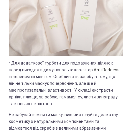
• Для додаткової турботи для подразнених ділянок
перед виходом з дому наносьте коректор
Anti Redness
із зеленим пігментом. Особливість засобу в тому, що
він не тільки маскує почервоніння, але ще й
має протизапальні властивості. У складі екстракти
арніки, плюща, звіробою, гамамелісу, листя винограду
та кінського каштана.
Не забувайте міняти маску, використовуйте делікатну
косметику з натуральними компонентами та
відмовтеся від скрабів з великими абразивними