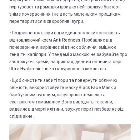
пурпурової та ромашки швидко нейтралізує бактерії,
зніме почервоніння і не дасть маленьким прищикам
перетворитися в хворобливі вугри.
• Подразнення шкіри від медичної маски заспокоїть
відновлюючий крем Anti Redness
. Позбавляє від
почервоніння, вирівнює відтінок обличчя, зміцнює
тендітні капіляри. У тандемі з маскою не забувайте про
зволожуючі креми, наприклад, денний і нічний із серії
Ultra Hyaluronic Lin
e з гіалуроновою кислотою.
• Щоб очистити забиті пори та повернути обличчю
свіжість, використовуйте маску
Black Face Mas
k з
бамбуковим вугіллям, інфузорною землею та
екстрактом гамамелісу. Вона виводить токсини,
видаляє відмерлі клітини, звужує пори і позбавляє від
слідів акне.